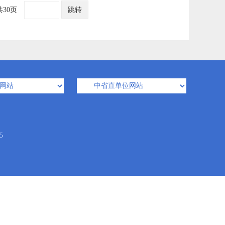
共30页
跳转
5