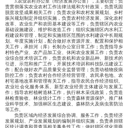
3.农业农村办公室（经济发展办公室），主要职责：负
责贯彻落实农业农村工作法律法规和方针政策，负责巩固
脱贫攻坚成果相关工作；负责农业和农村发展规划、乡村
振兴规划制定并组织实施，负责农村经济发展、深化农村
改革、农业生产和农田基本建设等工作，负责辖区内农业
基础设施建设、维护和改造工作；组织实施辖区内水利工
程建设和管理，制定和实施辖区范围的水利建设中长期规
划、年度实施计划，配合做好水资源开发、配置和保护相
关工作，承担河（库）长制办公室日常工作；负责指导乡
村特色产业、农产品加工业、休闲农业发展工作；负责农
业综合技术培训工作，负责农机和农业新品种、新技术的
引进、示范和推广工作，开展技术培训和科技队伍建设工
作；配合做好农产品质量安全监督管理；负责动植物疫病
防控工作；负责农村合作经济经营管理、农民承包地、农
村宅基地改革和管理有关工作，指导农民合作经济组织、
农业社会化服务体系、新型农业经营主体建设与发展工
作；指导农村植树造林工作，执行林木采伐政策，负责造
林检查验收、林业统计工作；负责森林资源保护、推广林
业科学技术、加强林区生态建设、森林防火及病虫害防治
等工作。
负责区域内经济发展综合协调、服务工作，负责经济
发展规划、产业发展规划的编制并组织实施，负责承担辖
区统计调查和普查等相关事务性工作；做好辖区优化营商