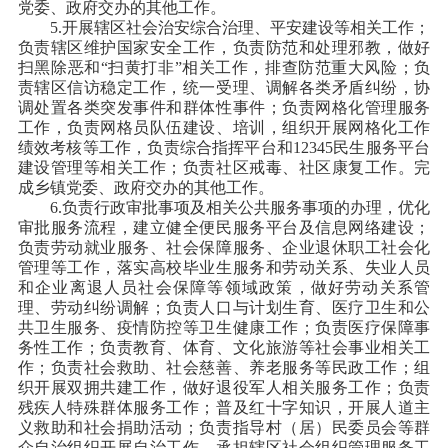
党委、政府交办的其他工作。
5.开展辖区社会治安综合治理、平安建设等相关工作；
负责辖区维护国家安全工作，负责防范和处理邪教，做好
扫黑除恶和“扫黄打非”相关工作，排查防范重大风险；负
责辖区信访稳定工作，统一受理、调解各类矛盾纠纷，协
调处置各类突发事件和群体性事件；负责网格化管理服务
工作，负责网格员队伍建设、培训，组织开展网格化工作
绩效考核等工作，负责综合指挥平台和12345民生服务平台
建设管理等相关工作；负责社区戒毒、社区康复工作。完
成乡镇党委、政府交办的其他工作。
6.负责行政审批事项及相关公共服务事项的办理，优化
审批服务流程，建立健全便民服务平台及信息网络建设；
负责劳动就业服务、社会保障服务、企业退休职工社会化
管理等工作，落实高校毕业生服务和劳动关系、失业人员
和企业离退人员社会保障等领域政策，做好劳动关系管
理、劳动纠纷调解；负责人口与计划生育、医疗卫生和公
共卫生服务、疫情防控等卫生健康工作；负责医疗保障事
务性工作；负责教育、体育、文化旅游等社会事业相关工
作；负责社会救助、社会慈善、养老服务等民政工作；组
织开展双拥共建工作，做好退役军人相关服务工作；负责
残疾人特殊群体服务工作；普及红十字知识，开展人道主
义救助和社会捐助活动；负责指导村（居）民委员会等群
众自治组织开展自治工作，承担辖区社会组织管理服务工