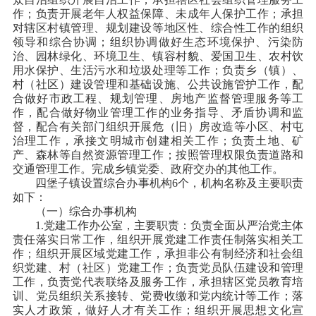
作；负责开展老年人权益保障、未成年人保护工作；承担
对辖区村镇管理、规划建设等地区性、综合性工作的组织
领导和综合协调；组织协调做好生态环境保护、污染防
治、园林绿化、环境卫生、镇容村貌、爱国卫生、农村饮
用水保护、生活污水和垃圾处理等工作；负责乡（镇）、
村（社区）建设管理和基础设施、公共设施管护工作，配
合做好市政工程、规划管理、房地产监督管理服务等工
作，配合做好物业管理工作的业务指导、矛盾协调和监
督，配合有关部门组织开展危（旧）房改造等小区、村屯
治理工作，承接文明城市创建相关工作；负责土地、矿
产、森林等自然资源管理工作；按照管理权限负责道路和
交通管理工作。完成乡镇党委、政府交办的其他工作。
四堡子镇设置综合办事机构6个，机构名称及主要职责
如下：
（一）综合办事机构
1.党建工作办公室，主要职责：负责全面从严治党主体
责任落实日常工作，组织开展党建工作责任制落实相关工
作；组织开展区域党建工作，承担非公有制经济和社会组
织党建、村（社区）党建工作；负责党员队伍建设和管理
工作，负责党代表联络及服务工作，承担辖区党员教育培
训、党员组织关系接转、党费收缴和党内统计等工作；落
实人才政策，做好人才有关工作；组织开展思想文化宣