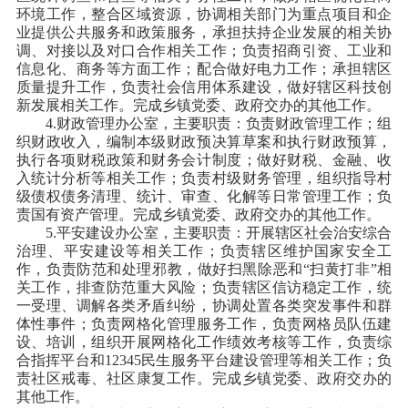
环境工作，整合区域资源，协调相关部门为重点项目和企
业提供公共服务和政策服务，承担扶持企业发展的相关协
调、对接以及对口合作相关工作；负责招商引资、工业和
信息化、商务等方面工作；配合做好电力工作；承担辖区
质量提升工作，负责社会信用体系建设，做好辖区科技创
新发展相关工作。完成乡镇党委、政府交办的其他工作。
4.财政管理办公室，主要职责：负责财政管理工作；组
织财政收入，编制本级财政预决算草案和执行财政预算，
执行各项财税政策和财务会计制度；做好财税、金融、收
入统计分析等相关工作；负责村级财务管理，组织指导村
级债权债务清理、统计、审查、化解等日常管理工作；负
责国有资产管理。完成乡镇党委、政府交办的其他工作。
5.平安建设办公室，主要职责：开展辖区社会治安综合
治理、平安建设等相关工作；负责辖区维护国家安全工
作，负责防范和处理邪教，做好扫黑除恶和“扫黄打非”相
关工作，排查防范重大风险；负责辖区信访稳定工作，统
一受理、调解各类矛盾纠纷，协调处置各类突发事件和群
体性事件；负责网格化管理服务工作，负责网格员队伍建
设、培训，组织开展网格化工作绩效考核等工作，负责综
合指挥平台和12345民生服务平台建设管理等相关工作；负
责社区戒毒、社区康复工作。完成乡镇党委、政府交办的
其他工作。