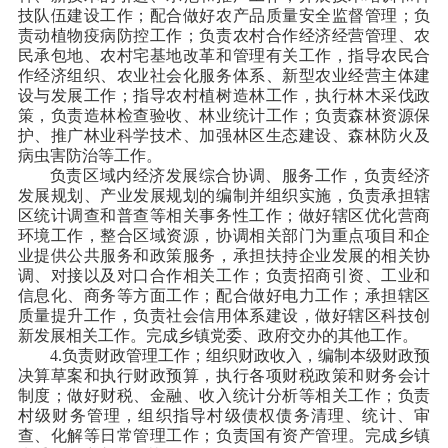
技队伍建设工作；配合做好农产品质量安全监督管理；负
责动植物疫病防控工作；负责农村合作经济经营管理、农
民承包地、农村宅基地改革和管理有关工作，指导农民合
作经济组织、农业社会化服务体系、新型农业经营主体建
设与发展工作；指导农村植树造林工作，执行林木采伐政
策，负责造林检查验收、林业统计工作；负责森林资源保
护、推广林业科学技术、加强林区生态建设、森林防火及
病虫害防治等工作。
负责区域内经济发展综合协调、服务工作，负责经济
发展规划、产业发展规划的编制并组织实施，负责承担辖
区统计调查和普查等相关事务性工作；做好辖区优化营商
环境工作，整合区域资源，协调相关部门为重点项目和企
业提供公共服务和政策服务，承担扶持企业发展的相关协
调、对接以及对口合作相关工作；负责招商引资、工业和
信息化、商务等方面工作；配合做好电力工作；承担辖区
质量提升工作，负责社会信用体系建设，做好辖区科技创
新发展相关工作。完成乡镇党委、政府交办的其他工作。
4.负责财政管理工作；组织财政收入，编制本级财政预
决算草案和执行财政预算，执行各项财税政策和财务会计
制度；做好财税、金融、收入统计分析等相关工作；负责
村级财务管理，组织指导村级债权债务清理、统计、审
查、化解等日常管理工作；负责国有资产管理。完成乡镇