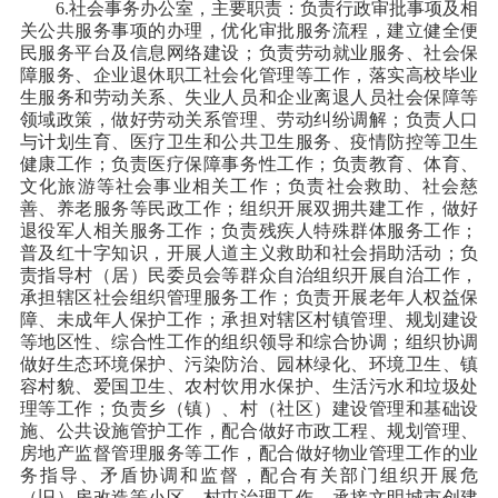
6.社会事务办公室，主要职责：负责行政审批事项及相
关公共服务事项的办理，优化审批服务流程，建立健全便
民服务平台及信息网络建设；负责劳动就业服务、社会保
障服务、企业退休职工社会化管理等工作，落实高校毕业
生服务和劳动关系、失业人员和企业离退人员社会保障等
领域政策，做好劳动关系管理、劳动纠纷调解；负责人口
与计划生育、医疗卫生和公共卫生服务、疫情防控等卫生
健康工作；负责医疗保障事务性工作；负责教育、体育、
文化旅游等社会事业相关工作；负责社会救助、社会慈
善、养老服务等民政工作；组织开展双拥共建工作，做好
退役军人相关服务工作；负责残疾人特殊群体服务工作；
普及红十字知识，开展人道主义救助和社会捐助活动；负
责指导村（居）民委员会等群众自治组织开展自治工作，
承担辖区社会组织管理服务工作；负责开展老年人权益保
障、未成年人保护工作；承担对辖区村镇管理、规划建设
等地区性、综合性工作的组织领导和综合协调；组织协调
做好生态环境保护、污染防治、园林绿化、环境卫生、镇
容村貌、爱国卫生、农村饮用水保护、生活污水和垃圾处
理等工作；负责乡（镇）、村（社区）建设管理和基础设
施、公共设施管护工作，配合做好市政工程、规划管理、
房地产监督管理服务等工作，配合做好物业管理工作的业
务指导、矛盾协调和监督，配合有关部门组织开展危
（旧）房改造等小区、村屯治理工作，承接文明城市创建