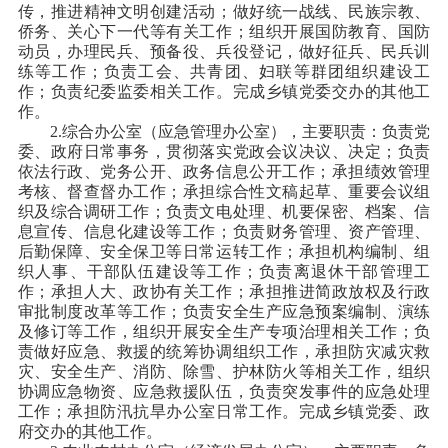
传，推进精神文明创建活动；做好统一战线、民族宗教、
侨务、关心下一代等有关工作；组织开展国防教育、国防
动员，办理民兵、预备役、兵役登记，做好征兵、民兵训
练等工作；负责工会、共青团、妇联等群团组织建设工
作；负责纪委监委相关工作。完成乡镇党委交办的其他工
作。
2.综合办公室（应急管理办公室），主要职责：负责党
委、政府日常事务，贯彻落实党政会议决议、决定；负责
依法行政、党务公开、政务信息公开工作；承担绩效管理
考核、督查督办工作；承担综合性文稿起草、重要会议组
织及综合调研工作；负责文电处理、机要保密、档案、信
息宣传、信息化建设等工作；负责财务管理、资产管理、
后勤保障、安全保卫等日常运转工作；承担机构编制、组
织人事、干部队伍建设等工作；负责离退休干部管理工
作；承担人大、政协有关工作；承担推进简政放权及行政
审批制度改革等工作；负责安全生产应急预案编制、演练
及修订等工作，组织开展安全生产专项治理相关工作；负
责做好应急、救援的统筹协调组织工作，承担防灾减灾救
灾、安全生产、消防、除雪、护林防火等相关工作，组织
协调应急物资、应急救援队伍，负责突发事件的应急处理
工作；承担防汛抗旱办公室日常工作。完成乡镇党委、政
府交办的其他工作。