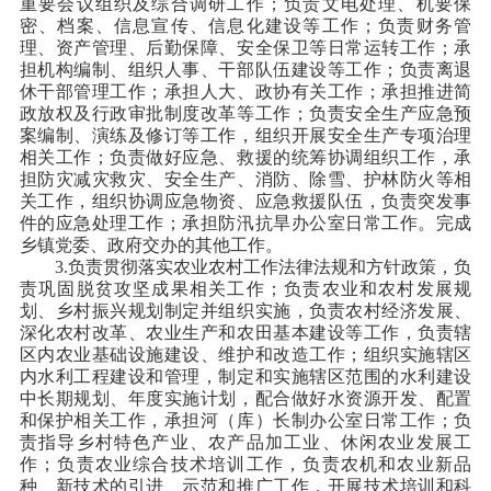
重要会议组织及综合调研工作；负责文电处理、机要保
密、档案、信息宣传、信息化建设等工作；负责财务管
理、资产管理、后勤保障、安全保卫等日常运转工作；承
担机构编制、组织人事、干部队伍建设等工作；负责离退
休干部管理工作；承担人大、政协有关工作；承担推进简
政放权及行政审批制度改革等工作；负责安全生产应急预
案编制、演练及修订等工作，组织开展安全生产专项治理
相关工作；负责做好应急、救援的统筹协调组织工作，承
担防灾减灾救灾、安全生产、消防、除雪、护林防火等相
关工作，组织协调应急物资、应急救援队伍，负责突发事
件的应急处理工作；承担防汛抗旱办公室日常工作。完成
乡镇党委、政府交办的其他工作。
3.负责贯彻落实农业农村工作法律法规和方针政策，负
责巩固脱贫攻坚成果相关工作；负责农业和农村发展规
划、乡村振兴规划制定并组织实施，负责农村经济发展、
深化农村改革、农业生产和农田基本建设等工作，负责辖
区内农业基础设施建设、维护和改造工作；组织实施辖区
内水利工程建设和管理，制定和实施辖区范围的水利建设
中长期规划、年度实施计划，配合做好水资源开发、配置
和保护相关工作，承担河（库）长制办公室日常工作；负
责指导乡村特色产业、农产品加工业、休闲农业发展工
作；负责农业综合技术培训工作，负责农机和农业新品
种、新技术的引进、示范和推广工作，开展技术培训和科