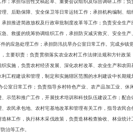
工作；承担综合性文稿起草、重要会议组织及综合调研工作；负
管理、后勤保障、安全保卫等日常运转工作；承担机构编制、组
；承担推进简政放权及行政审批制度改革等工作；负责安全生产
应急、救援的统筹协调组织工作，承担防灾减灾救灾、安全生产
事件的应急处理工作；承担防汛抗旱办公室日常工作。完成乡镇
室），主要职责：负责贯彻落实农业农村工作法律法规和方针政策
组织实施，负责农村经济发展、深化农村改革、农业生产和农田
水利工程建设和管理，制定和实施辖区范围的水利建设中长期规
办公室日常工作；负责指导乡村特色产业、农产品加工业、休
进、示范和推广工作，开展技术培训和科技队伍建设工作；配合
理、农民承包地、农村宅基地改革和管理有关工作，指导农民合
树造林工作，执行林木采伐政策，负责造林检查验收、林业统计
害防治等工作。