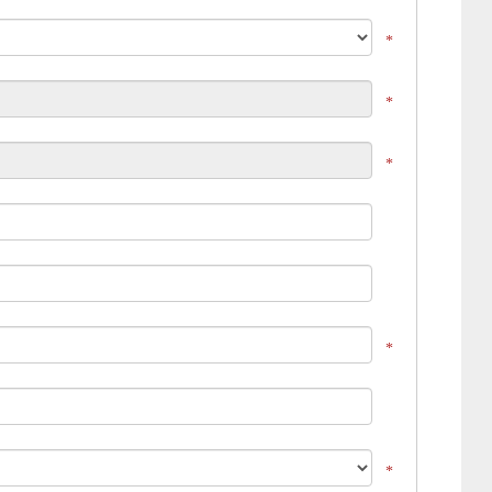
*
*
*
*
*