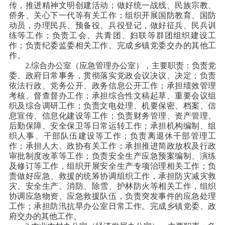
传，推进精神文明创建活动；做好统一战线、民族宗教、
侨务、关心下一代等有关工作；组织开展国防教育、国防
动员，办理民兵、预备役、兵役登记，做好征兵、民兵训
练等工作；负责工会、共青团、妇联等群团组织建设工
作；负责纪委监委相关工作。完成乡镇党委交办的其他工
作。
2.综合办公室（应急管理办公室），主要职责：负责党
委、政府日常事务，贯彻落实党政会议决议、决定；负责
依法行政、党务公开、政务信息公开工作；承担绩效管理
考核、督查督办工作；承担综合性文稿起草、重要会议组
织及综合调研工作；负责文电处理、机要保密、档案、信
息宣传、信息化建设等工作；负责财务管理、资产管理、
后勤保障、安全保卫等日常运转工作；承担机构编制、组
织人事、干部队伍建设等工作；负责离退休干部管理工
作；承担人大、政协有关工作；承担推进简政放权及行政
审批制度改革等工作；负责安全生产应急预案编制、演练
及修订等工作，组织开展安全生产专项治理相关工作；负
责做好应急、救援的统筹协调组织工作，承担防灾减灾救
灾、安全生产、消防、除雪、护林防火等相关工作，组织
协调应急物资、应急救援队伍，负责突发事件的应急处理
工作；承担防汛抗旱办公室日常工作。完成乡镇党委、政
府交办的其他工作。