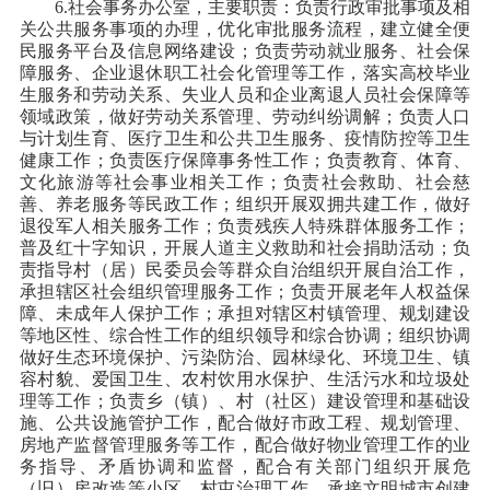
6.社会事务办公室，主要职责：负责行政审批事项及相
关公共服务事项的办理，优化审批服务流程，建立健全便
民服务平台及信息网络建设；负责劳动就业服务、社会保
障服务、企业退休职工社会化管理等工作，落实高校毕业
生服务和劳动关系、失业人员和企业离退人员社会保障等
领域政策，做好劳动关系管理、劳动纠纷调解；负责人口
与计划生育、医疗卫生和公共卫生服务、疫情防控等卫生
健康工作；负责医疗保障事务性工作；负责教育、体育、
文化旅游等社会事业相关工作；负责社会救助、社会慈
善、养老服务等民政工作；组织开展双拥共建工作，做好
退役军人相关服务工作；负责残疾人特殊群体服务工作；
普及红十字知识，开展人道主义救助和社会捐助活动；负
责指导村（居）民委员会等群众自治组织开展自治工作，
承担辖区社会组织管理服务工作；负责开展老年人权益保
障、未成年人保护工作；承担对辖区村镇管理、规划建设
等地区性、综合性工作的组织领导和综合协调；组织协调
做好生态环境保护、污染防治、园林绿化、环境卫生、镇
容村貌、爱国卫生、农村饮用水保护、生活污水和垃圾处
理等工作；负责乡（镇）、村（社区）建设管理和基础设
施、公共设施管护工作，配合做好市政工程、规划管理、
房地产监督管理服务等工作，配合做好物业管理工作的业
务指导、矛盾协调和监督，配合有关部门组织开展危
（旧）房改造等小区、村屯治理工作，承接文明城市创建