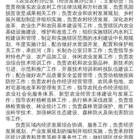
3.农业农村办公室（经济发展办公室），主要职责：负
责贯彻落实农业农村工作法律法规和方针政策，负责巩固
脱贫攻坚成果相关工作；负责农业和农村发展规划、乡村
振兴规划制定并组织实施，负责农村经济发展、深化农村
改革、农业生产和农田基本建设等工作，负责辖区内农业
基础设施建设、维护和改造工作；组织实施辖区内水利工
程建设和管理，制定和实施辖区范围的水利建设中长期规
划、年度实施计划，配合做好水资源开发、配置和保护相
关工作，承担河（库）长制办公室日常工作；负责指导乡
村特色产业、农产品加工业、休闲农业发展工作；负责农
业综合技术培训工作，负责农机和农业新品种、新技术的
引进、示范和推广工作，开展技术培训和科技队伍建设工
作；配合做好农产品质量安全监督管理；负责动植物疫病
防控工作；负责农村合作经济经营管理、农民承包地、农
村宅基地改革和管理有关工作，指导农民合作经济组织、
农业社会化服务体系、新型农业经营主体建设与发展工
作；指导农村植树造林工作，执行林木采伐政策，负责造
林检查验收、林业统计工作；负责森林资源保护、推广林
业科学技术、加强林区生态建设、森林防火及病虫害防治
等工作。
负责区域内经济发展综合协调、服务工作，负责经济
发展规划、产业发展规划的编制并组织实施，负责承担辖
区统计调查和普查等相关事务性工作；做好辖区优化营商