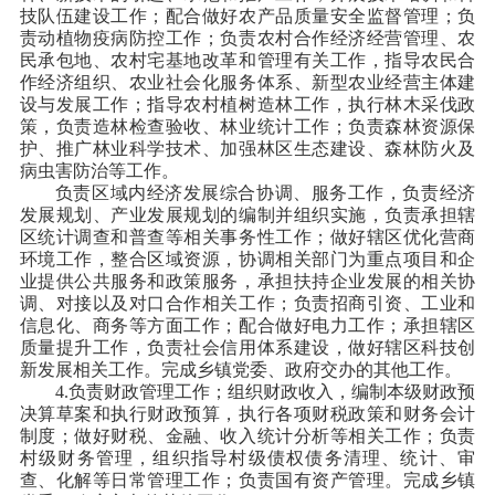
技队伍建设工作；配合做好农产品质量安全监督管理；负
责动植物疫病防控工作；负责农村合作经济经营管理、农
民承包地、农村宅基地改革和管理有关工作，指导农民合
作经济组织、农业社会化服务体系、新型农业经营主体建
设与发展工作；指导农村植树造林工作，执行林木采伐政
策，负责造林检查验收、林业统计工作；负责森林资源保
护、推广林业科学技术、加强林区生态建设、森林防火及
病虫害防治等工作。
负责区域内经济发展综合协调、服务工作，负责经济
发展规划、产业发展规划的编制并组织实施，负责承担辖
区统计调查和普查等相关事务性工作；做好辖区优化营商
环境工作，整合区域资源，协调相关部门为重点项目和企
业提供公共服务和政策服务，承担扶持企业发展的相关协
调、对接以及对口合作相关工作；负责招商引资、工业和
信息化、商务等方面工作；配合做好电力工作；承担辖区
质量提升工作，负责社会信用体系建设，做好辖区科技创
新发展相关工作。完成乡镇党委、政府交办的其他工作。
4.负责财政管理工作；组织财政收入，编制本级财政预
决算草案和执行财政预算，执行各项财税政策和财务会计
制度；做好财税、金融、收入统计分析等相关工作；负责
村级财务管理，组织指导村级债权债务清理、统计、审
查、化解等日常管理工作；负责国有资产管理。完成乡镇