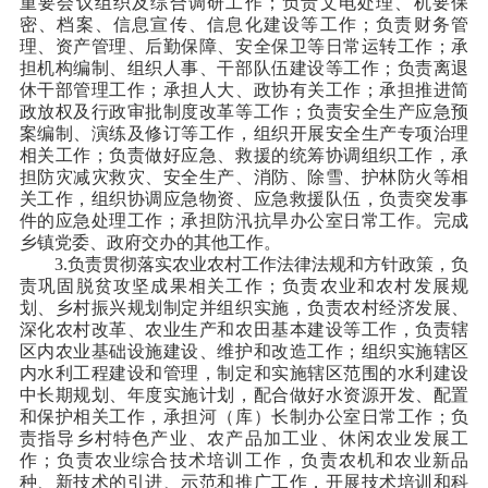
重要会议组织及综合调研工作；负责文电处理、机要保
密、档案、信息宣传、信息化建设等工作；负责财务管
理、资产管理、后勤保障、安全保卫等日常运转工作；承
担机构编制、组织人事、干部队伍建设等工作；负责离退
休干部管理工作；承担人大、政协有关工作；承担推进简
政放权及行政审批制度改革等工作；负责安全生产应急预
案编制、演练及修订等工作，组织开展安全生产专项治理
相关工作；负责做好应急、救援的统筹协调组织工作，承
担防灾减灾救灾、安全生产、消防、除雪、护林防火等相
关工作，组织协调应急物资、应急救援队伍，负责突发事
件的应急处理工作；承担防汛抗旱办公室日常工作。完成
乡镇党委、政府交办的其他工作。
3.负责贯彻落实农业农村工作法律法规和方针政策，负
责巩固脱贫攻坚成果相关工作；负责农业和农村发展规
划、乡村振兴规划制定并组织实施，负责农村经济发展、
深化农村改革、农业生产和农田基本建设等工作，负责辖
区内农业基础设施建设、维护和改造工作；组织实施辖区
内水利工程建设和管理，制定和实施辖区范围的水利建设
中长期规划、年度实施计划，配合做好水资源开发、配置
和保护相关工作，承担河（库）长制办公室日常工作；负
责指导乡村特色产业、农产品加工业、休闲农业发展工
作；负责农业综合技术培训工作，负责农机和农业新品
种、新技术的引进、示范和推广工作，开展技术培训和科