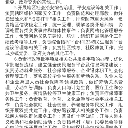
党委、政府交办的其他工作。
5.开展辖区社会治安综合治理、平安建设等相关工作；
负责辖区维护国家安全工作，负责防范和处理邪教，做好
扫黑除恶和“扫黄打非”相关工作，排查防范重大风险；负
责辖区信访稳定工作，统一受理、调解各类矛盾纠纷，协
调处置各类突发事件和群体性事件；负责网格化管理服务
工作，负责网格员队伍建设、培训，组织开展网格化工作
绩效考核等工作，负责综合指挥平台和12345民生服务平台
建设管理等相关工作；负责社区戒毒、社区康复工作。完
成乡镇党委、政府交办的其他工作。
6.负责行政审批事项及相关公共服务事项的办理，优化
审批服务流程，建立健全便民服务平台及信息网络建设；
负责劳动就业服务、社会保障服务、企业退休职工社会化
管理等工作，落实高校毕业生服务和劳动关系、失业人员
和企业离退人员社会保障等领域政策，做好劳动关系管
理、劳动纠纷调解；负责人口与计划生育、医疗卫生和公
共卫生服务、疫情防控等卫生健康工作；负责医疗保障事
务性工作；负责教育、体育、文化旅游等社会事业相关工
作；负责社会救助、社会慈善、养老服务等民政工作；组
织开展双拥共建工作，做好退役军人相关服务工作；负责
残疾人特殊群体服务工作；普及红十字知识，开展人道主
义救助和社会捐助活动；负责指导村（居）民委员会等群
众自治组织开展自治工作，承担辖区社会组织管理服务工