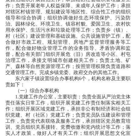
作；负责开展老年人权益保障、未成年人保护工作；承担
对辖区村镇管理、规划建设等地区性、综合性工作的组织
领导和综合协调；组织协调做好生态环境保护、污染防
治、园林绿化、环境卫生、镇容村貌、爱国卫生、农村饮
用水保护、生活污水和垃圾处理等工作；负责乡（镇）、
村（社区）建设管理和基础设施、公共设施管护工作，配
合做好市政工程、规划管理、房地产监督管理服务等工
作，配合做好物业管理工作的业务指导、矛盾协调和监
督，配合有关部门组织开展危（旧）房改造等小区、村屯
治理工作，承接文明城市创建相关工作；负责土地、矿
产、森林等自然资源管理工作；按照管理权限负责道路和
交通管理工作。完成乡镇党委、政府交办的其他工作。
东六家子镇设置综合办事机构6个，机构名称及主要职
责如下：
（一）综合办事机构
1.党建工作办公室，主要职责：负责全面从严治党主体
责任落实日常工作，组织开展党建工作责任制落实相关工
作；组织开展区域党建工作，承担非公有制经济和社会组
织党建、村（社区）党建工作；负责党员队伍建设和管理
工作，负责党代表联络及服务工作，承担辖区党员教育培
训、党员组织关系接转、党费收缴和党内统计等工作；落
实人才政策，做好人才有关工作；组织开展思想文化宣