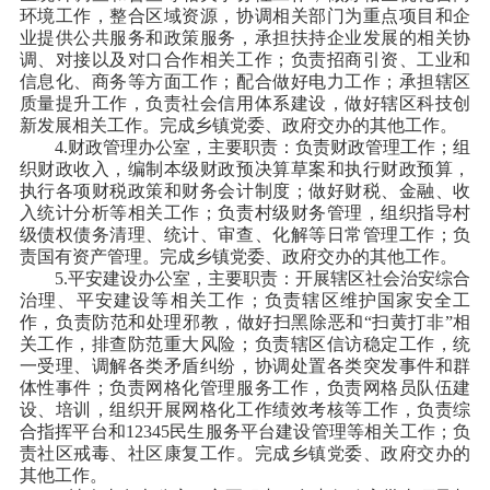
环境工作，整合区域资源，协调相关部门为重点项目和企
业提供公共服务和政策服务，承担扶持企业发展的相关协
调、对接以及对口合作相关工作；负责招商引资、工业和
信息化、商务等方面工作；配合做好电力工作；承担辖区
质量提升工作，负责社会信用体系建设，做好辖区科技创
新发展相关工作。完成乡镇党委、政府交办的其他工作。
4.财政管理办公室，主要职责：负责财政管理工作；组
织财政收入，编制本级财政预决算草案和执行财政预算，
执行各项财税政策和财务会计制度；做好财税、金融、收
入统计分析等相关工作；负责村级财务管理，组织指导村
级债权债务清理、统计、审查、化解等日常管理工作；负
责国有资产管理。完成乡镇党委、政府交办的其他工作。
5.平安建设办公室，主要职责：开展辖区社会治安综合
治理、平安建设等相关工作；负责辖区维护国家安全工
作，负责防范和处理邪教，做好扫黑除恶和“扫黄打非”相
关工作，排查防范重大风险；负责辖区信访稳定工作，统
一受理、调解各类矛盾纠纷，协调处置各类突发事件和群
体性事件；负责网格化管理服务工作，负责网格员队伍建
设、培训，组织开展网格化工作绩效考核等工作，负责综
合指挥平台和12345民生服务平台建设管理等相关工作；负
责社区戒毒、社区康复工作。完成乡镇党委、政府交办的
其他工作。