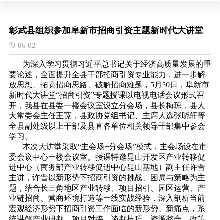
彰武县组织参加阜新市招商引资主题新时代大讲堂
06-02
为深入学习贯彻习近平总书记关于经济高质量发展的重
要论述，全面提升全县干部招商引资专业能力，进一步解
放思想、拓宽招商思路、破解招商难题，5月30日，阜新市
新时代大讲堂“招商引资”专题授课以电视电话会议形式召
开，我县在县委一楼会议室设立分会场，县长梅琼，县人
大常委会主任王宽，县政协党组书记、主席人选张晓轩等
全县副处级以上干部及县直各单位相关领导干部集中参会
学习。
本次大讲堂采取“主会场+分会场”模式，主会场设在市
委会议中心一楼会议室。授课特邀昆山开发区产业转移促
进中心（商务部产业转移促进中心昆山基地）副主任许晋
主讲，许晋以新形势下招商引资的挑战、困局与策略为主
题，结合长三角地区产业转移、项目招引、园区运营、产
业链招商、营商环境打造等一线实战经验，深入剖析当前
宏观经济形势下招商引资工作面临的新形势、新痛点，系
统讲解产业研判、项目对接、谈判技巧、资源整合、政策