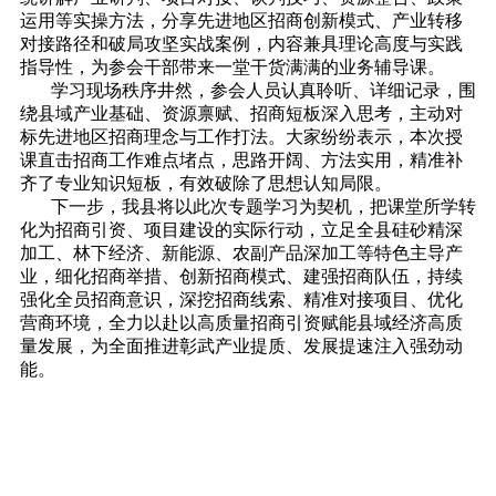
运用等实操方法，分享先进地区招商创新模式、产业转移
对接路径和破局攻坚实战案例，内容兼具理论高度与实践
指导性，为参会干部带来一堂干货满满的业务辅导课。
学习现场秩序井然，参会人员认真聆听、详细记录，围
绕县域产业基础、资源禀赋、招商短板深入思考，主动对
标先进地区招商理念与工作打法。大家纷纷表示，本次授
课直击招商工作难点堵点，思路开阔、方法实用，精准补
齐了专业知识短板，有效破除了思想认知局限。
下一步，我县将以此次专题学习为契机，把课堂所学转
化为招商引资、项目建设的实际行动，立足全县硅砂精深
加工、林下经济、新能源、农副产品深加工等特色主导产
业，细化招商举措、创新招商模式、建强招商队伍，持续
强化全员招商意识，深挖招商线索、精准对接项目、优化
营商环境，全力以赴以高质量招商引资赋能县域经济高质
量发展，为全面推进彰武产业提质、发展提速注入强劲动
能。