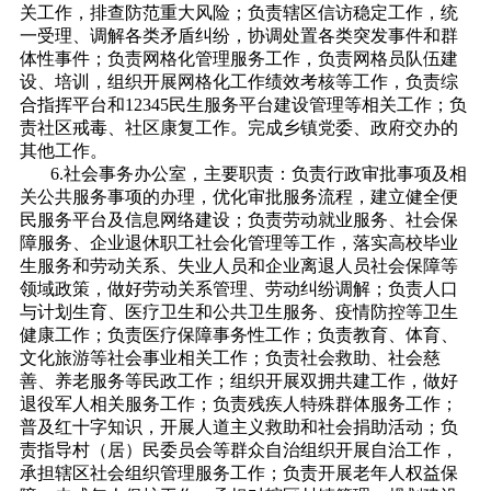
关工作，排查防范重大风险；负责辖区信访稳定工作，统
一受理、调解各类矛盾纠纷，协调处置各类突发事件和群
体性事件；负责网格化管理服务工作，负责网格员队伍建
设、培训，组织开展网格化工作绩效考核等工作，负责综
合指挥平台和12345民生服务平台建设管理等相关工作；负
责社区戒毒、社区康复工作。完成乡镇党委、政府交办的
其他工作。
6.社会事务办公室，主要职责：负责行政审批事项及相
关公共服务事项的办理，优化审批服务流程，建立健全便
民服务平台及信息网络建设；负责劳动就业服务、社会保
障服务、企业退休职工社会化管理等工作，落实高校毕业
生服务和劳动关系、失业人员和企业离退人员社会保障等
领域政策，做好劳动关系管理、劳动纠纷调解；负责人口
与计划生育、医疗卫生和公共卫生服务、疫情防控等卫生
健康工作；负责医疗保障事务性工作；负责教育、体育、
文化旅游等社会事业相关工作；负责社会救助、社会慈
善、养老服务等民政工作；组织开展双拥共建工作，做好
退役军人相关服务工作；负责残疾人特殊群体服务工作；
普及红十字知识，开展人道主义救助和社会捐助活动；负
责指导村（居）民委员会等群众自治组织开展自治工作，
承担辖区社会组织管理服务工作；负责开展老年人权益保