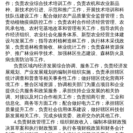
作；负责农业综合技术培训工作，负责农机和农业新品
种、新技术的引进、示范和推广工作，开展技术培训和科
技队伍建设工作；配合做好农产品质量安全监督管理；负
责动植物疫病防控工作；负责农村合作经济经营管理、农
民承包地、农村宅基地改革和管理有关工作，指导农民合
作经济组织、农业社会化服务体系、新型农业经营主体建
设与发展工作；指导农村植树造林工作，执行林木采伐政
策，负责造林检查验收、林业统计工作；负责森林资源保
护、推广林业科学技术、加强林区生态建设、森林防火及
病虫害防治等工作。
负责区域内经济发展综合协调、服务工作，负责经济发
展规划、产业发展规划的编制并组织实施，负责承担辖区
统计调查和普查等相关事务性工作；做好辖区优化营商环
境工作，整合区域资源，协调相关部门为重点项目和企业
提供公共服务和政策服务，承担扶持企业发展的相关协
调、对接以及对口合作相关工作；负责招商引资、工业和
信息化、商务等方面工作；配合做好电力工作；承担辖区
质量提升工作，负责社会信用体系建设，做好辖区科技创
新发展相关工作。完成乡镇党委、政府交办的其他工作。
4.负责财政管理工作；组织财政收入，编制本级财政预
决算草案和执行财政预算，执行各项财税政策和财务会计