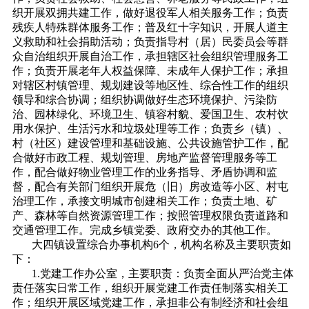
织开展双拥共建工作，做好退役军人相关服务工作；负责
残疾人特殊群体服务工作；普及红十字知识，开展人道主
义救助和社会捐助活动；负责指导村（居）民委员会等群
众自治组织开展自治工作，承担辖区社会组织管理服务工
作；负责开展老年人权益保障、未成年人保护工作；承担
对辖区村镇管理、规划建设等地区性、综合性工作的组织
领导和综合协调；组织协调做好生态环境保护、污染防
治、园林绿化、环境卫生、镇容村貌、爱国卫生、农村饮
用水保护、生活污水和垃圾处理等工作；负责乡（镇）、
村（社区）建设管理和基础设施、公共设施管护工作，配
合做好市政工程、规划管理、房地产监督管理服务等工
作，配合做好物业管理工作的业务指导、矛盾协调和监
督，配合有关部门组织开展危（旧）房改造等小区、村屯
治理工作，承接文明城市创建相关工作；负责土地、矿
产、森林等自然资源管理工作；按照管理权限负责道路和
交通管理工作。完成乡镇党委、政府交办的其他工作。
大四镇设置综合办事机构6个，机构名称及主要职责如
下：
1.党建工作办公室，主要职责：负责全面从严治党主体
责任落实日常工作，组织开展党建工作责任制落实相关工
作；组织开展区域党建工作，承担非公有制经济和社会组