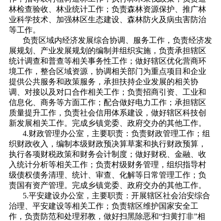
林检查验收、林业统计工作；负责森林资源保护、推广林
业科学技术、加强林区生态建设、森林防火及病虫害防治
等工作。
负责区域内经济发展综合协调、服务工作，负责经济发
展规划、产业发展规划的编制并组织实施，负责承担辖区
统计调查和普查等相关事务性工作；做好辖区优化营商环
境工作，整合区域资源，协调相关部门为重点项目和企业
提供公共服务和政策服务，承担扶持企业发展的相关协
调、对接以及对口合作相关工作；负责招商引资、工业和
信息化、商务等方面工作；配合做好电力工作；承担辖区
质量提升工作，负责社会信用体系建设，做好辖区科技创
新发展相关工作。完成乡镇党委、政府交办的其他工作。
4.财政管理办公室，主要职责：负责财政管理工作；组
织财政收入，编制本级财政预决算草案和执行财政预算，
执行各项财税政策和财务会计制度；做好财税、金融、收
入统计分析等相关工作；负责村级财务管理，组织指导村
级债权债务清理、统计、审查、化解等日常管理工作；负
责国有资产管理。完成乡镇党委、政府交办的其他工作。
5.平安建设办公室，主要职责：开展辖区社会治安综合
治理、平安建设等相关工作；负责辖区维护国家安全工
作，负责防范和处理邪教，做好扫黑除恶和“扫黄打非”相