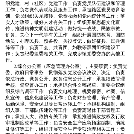
织党建、村（社区）党建工作；负责党员队伍建设和管理
工作，负责党代表联络及服务工作，承担辖区党员教育培
训、党员组织关系接转、党费收缴和党内统计等工作；落
实人才政策，做好人才有关工作；组织开展思想文化宣
传，推进精神文明创建活动；做好统一战线、民族宗教、
侨务、关心下一代等有关工作；组织开展国防教育、国防
动员，办理民兵、预备役、兵役登记，做好征兵、民兵训
练等工作；负责工会、共青团、妇联等群团组织建设工
作；负责纪委监委相关工作。完成乡镇党委交办的其他工
作。
2.综合办公室（应急管理办公室），主要职责：负责党
委、政府日常事务，贯彻落实党政会议决议、决定；负责
依法行政、党务公开、政务信息公开工作；承担绩效管理
考核、督查督办工作；承担综合性文稿起草、重要会议组
织及综合调研工作；负责文电处理、机要保密、档案、信
息宣传、信息化建设等工作；负责财务管理、资产管理、
后勤保障、安全保卫等日常运转工作；承担机构编制、组
织人事、干部队伍建设等工作；负责离退休干部管理工
作；承担人大、政协有关工作；承担推进简政放权及行政
审批制度改革等工作；负责安全生产应急预案编制、演练
及修订等工作，组织开展安全生产专项治理相关工作；负