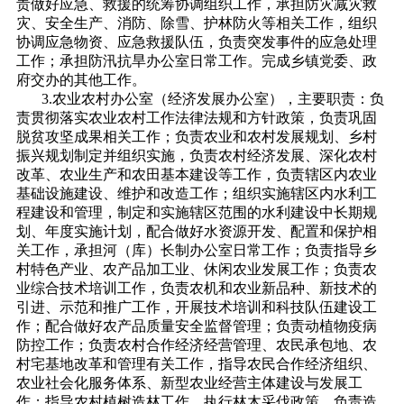
责做好应急、救援的统筹协调组织工作，承担防灾减灾救
灾、安全生产、消防、除雪、护林防火等相关工作，组织
协调应急物资、应急救援队伍，负责突发事件的应急处理
工作；承担防汛抗旱办公室日常工作。完成乡镇党委、政
府交办的其他工作。
3.农业农村办公室（经济发展办公室），主要职责：负
责贯彻落实农业农村工作法律法规和方针政策，负责巩固
脱贫攻坚成果相关工作；负责农业和农村发展规划、乡村
振兴规划制定并组织实施，负责农村经济发展、深化农村
改革、农业生产和农田基本建设等工作，负责辖区内农业
基础设施建设、维护和改造工作；组织实施辖区内水利工
程建设和管理，制定和实施辖区范围的水利建设中长期规
划、年度实施计划，配合做好水资源开发、配置和保护相
关工作，承担河（库）长制办公室日常工作；负责指导乡
村特色产业、农产品加工业、休闲农业发展工作；负责农
业综合技术培训工作，负责农机和农业新品种、新技术的
引进、示范和推广工作，开展技术培训和科技队伍建设工
作；配合做好农产品质量安全监督管理；负责动植物疫病
防控工作；负责农村合作经济经营管理、农民承包地、农
村宅基地改革和管理有关工作，指导农民合作经济组织、
农业社会化服务体系、新型农业经营主体建设与发展工
作；指导农村植树造林工作，执行林木采伐政策，负责造