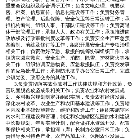
重要会议组织及综合调研工作；负责文电处理、机要保
密、档案、信息宣传、信息化建设等工作；负责财务管
理、资产管理、后勤保障、安全保卫等日常运转工作；承
担机构编制、组织人事、干部队伍建设等工作；负责离退
休干部管理工作；承担人大、政协有关工作；承担推进简
政放权及行政审批制度改革等工作；负责安全生产应急预
案编制、演练及修订等工作，组织开展安全生产专项治理
相关工作；负责做好应急、救援的统筹协调组织工作，承
担防灾减灾救灾、安全生产、消防、除雪、护林防火等相
关工作，组织协调应急物资、应急救援队伍，负责突发事
件的应急处理工作；承担防汛抗旱办公室日常工作。完成
乡镇党委、政府交办的其他工作。
3.负责贯彻落实农业农村工作法律法规和方针政策，负
责巩固脱贫攻坚成果相关工作；负责农业和农村发展规
划、乡村振兴规划制定并组织实施，负责农村经济发展、
深化农村改革、农业生产和农田基本建设等工作，负责辖
区内农业基础设施建设、维护和改造工作；组织实施辖区
内水利工程建设和管理，制定和实施辖区范围的水利建设
中长期规划、年度实施计划，配合做好水资源开发、配置
和保护相关工作，承担河（库）长制办公室日常工作；负
责指导乡村特色产业、农产品加工业、休闲农业发展工