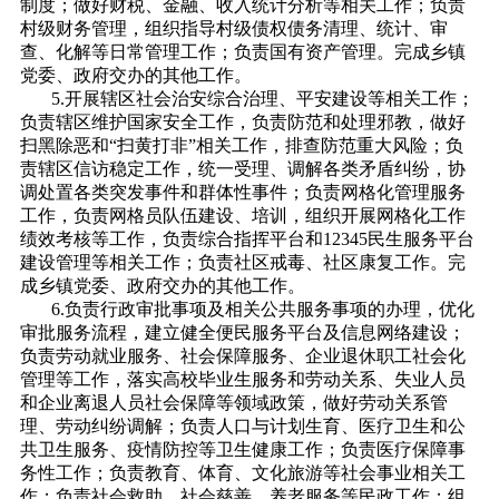
制度；做好财税、金融、收入统计分析等相关工作；负责
村级财务管理，组织指导村级债权债务清理、统计、审
查、化解等日常管理工作；负责国有资产管理。完成乡镇
党委、政府交办的其他工作。
5.开展辖区社会治安综合治理、平安建设等相关工作；
负责辖区维护国家安全工作，负责防范和处理邪教，做好
扫黑除恶和“扫黄打非”相关工作，排查防范重大风险；负
责辖区信访稳定工作，统一受理、调解各类矛盾纠纷，协
调处置各类突发事件和群体性事件；负责网格化管理服务
工作，负责网格员队伍建设、培训，组织开展网格化工作
绩效考核等工作，负责综合指挥平台和12345民生服务平台
建设管理等相关工作；负责社区戒毒、社区康复工作。完
成乡镇党委、政府交办的其他工作。
6.负责行政审批事项及相关公共服务事项的办理，优化
审批服务流程，建立健全便民服务平台及信息网络建设；
负责劳动就业服务、社会保障服务、企业退休职工社会化
管理等工作，落实高校毕业生服务和劳动关系、失业人员
和企业离退人员社会保障等领域政策，做好劳动关系管
理、劳动纠纷调解；负责人口与计划生育、医疗卫生和公
共卫生服务、疫情防控等卫生健康工作；负责医疗保障事
务性工作；负责教育、体育、文化旅游等社会事业相关工
作；负责社会救助、社会慈善、养老服务等民政工作；组