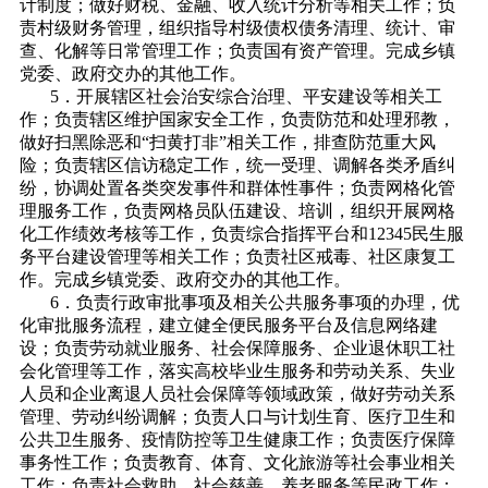
计制度；做好财税、金融、收入统计分析等相关工作；负
责村级财务管理，组织指导村级债权债务清理、统计、审
查、化解等日常管理工作；负责国有资产管理。完成乡镇
党委、政府交办的其他工作。
5．开展辖区社会治安综合治理、平安建设等相关工
作；负责辖区维护国家安全工作，负责防范和处理邪教，
做好扫黑除恶和“扫黄打非”相关工作，排查防范重大风
险；负责辖区信访稳定工作，统一受理、调解各类矛盾纠
纷，协调处置各类突发事件和群体性事件；负责网格化管
理服务工作，负责网格员队伍建设、培训，组织开展网格
化工作绩效考核等工作，负责综合指挥平台和12345民生服
务平台建设管理等相关工作；负责社区戒毒、社区康复工
作。完成乡镇党委、政府交办的其他工作。
6．负责行政审批事项及相关公共服务事项的办理，优
化审批服务流程，建立健全便民服务平台及信息网络建
设；负责劳动就业服务、社会保障服务、企业退休职工社
会化管理等工作，落实高校毕业生服务和劳动关系、失业
人员和企业离退人员社会保障等领域政策，做好劳动关系
管理、劳动纠纷调解；负责人口与计划生育、医疗卫生和
公共卫生服务、疫情防控等卫生健康工作；负责医疗保障
事务性工作；负责教育、体育、文化旅游等社会事业相关
工作；负责社会救助、社会慈善、养老服务等民政工作；