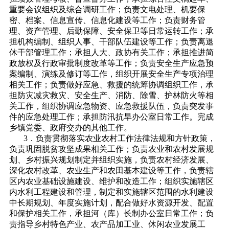
重要会议组织及综合调研工作；负责文电处理、机要保
密、档案、信息宣传、信息化建设等工作；负责财务管
理、资产管理、后勤保障、安全保卫等日常运转工作；承
担机构编制、组织人事、干部队伍建设等工作；负责离退
休干部管理工作；承担人大、政协有关工作；承担推进简
政放权及行政审批制度改革等工作；负责安全生产应急预
案编制、演练及修订等工作，组织开展安全生产专项治理
相关工作；负责做好应急、救援的统筹协调组织工作，承
担防灾减灾救灾、安全生产、消防、除雪、护林防火等相
关工作，组织协调应急物资、应急救援队伍，负责突发事
件的应急处理工作；承担防汛抗旱办公室日常工作。完成
乡镇党委、政府交办的其他工作。
3．负责贯彻落实农业农村工作法律法规和方针政策，
负责巩固脱贫攻坚成果相关工作；负责农业和农村发展规
划、乡村振兴规划制定并组织实施，负责农村经济发展、
深化农村改革、农业生产和农田基本建设等工作，负责辖
区内农业基础设施建设、维护和改造工作；组织实施辖区
内水利工程建设和管理，制定和实施辖区范围的水利建设
中长期规划、年度实施计划，配合做好水资源开发、配置
和保护相关工作，承担河（库）长制办公室日常工作；负
责指导乡村特色产业、农产品加工业、休闲农业发展工