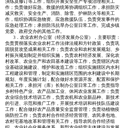
演练及修订等工作，组织开展安全生产专项治理相关工
作；负责做好应急、救援的统筹协调组织工作，承担防灾
减灾救灾、安全生产、消防、除雪、护林防火等相关工
作，组织协调应急物资、应急救援队伍，负责突发事件的
应急处理工作；承担防汛抗旱办公室日常工作。完成乡镇
党委、政府交办的其他工作。
3．农业农村办公室（经济发展办公室），主要职责：
负责贯彻落实农业农村工作法律法规和方针政策，负责巩
固脱贫攻坚成果相关工作；负责农业和农村发展规划、乡
村振兴规划制定并组织实施，负责农村经济发展、深化农
村改革、农业生产和农田基本建设等工作，负责辖区内农
业基础设施建设、维护和改造工作；组织实施辖区内水利
工程建设和管理，制定和实施辖区范围的水利建设中长期
规划、年度实施计划，配合做好水资源开发、配置和保护
相关工作，承担河（库）长制办公室日常工作；负责指导
乡村特色产业、农产品加工业、休闲农业发展工作；负责
农业综合技术培训工作，负责农机和农业新品种、新技术
的引进、示范和推广工作，开展技术培训和科技队伍建设
工作；配合做好农产品质量安全监督管理；负责动植物疫
病防控工作；负责农村合作经济经营管理、农民承包地、
农村宅基地改革和管理有关工作，指导农民合作经济组
织、农业社会化服务体系、新型农业经营主体建设与发展