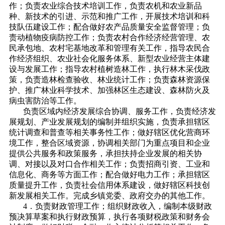
作；负责农业综合技术培训工作，负责农机和农业新品
种、新技术的引进、示范和推广工作，开展技术培训和科
技队伍建设工作；配合做好农产品质量安全监督管理；负
责动植物疫病防控工作；负责农村合作经济经营管理、农
民承包地、农村宅基地改革和管理有关工作，指导农民合
作经济组织、农业社会化服务体系、新型农业经营主体建
设与发展工作；指导农村植树造林工作，执行林木采伐政
策，负责造林检查验收、林业统计工作；负责森林资源保
护、推广林业科学技术、加强林区生态建设、森林防火及
病虫害防治等工作。
负责区域内经济发展综合协调、服务工作，负责经济发
展规划、产业发展规划的编制并组织实施，负责承担辖区
统计调查和普查等相关事务性工作；做好辖区优化营商环
境工作，整合区域资源，协调相关部门为重点项目和企业
提供公共服务和政策服务，承担扶持企业发展的相关协
调、对接以及对口合作相关工作；负责招商引资、工业和
信息化、商务等方面工作；配合做好电力工作；承担辖区
质量提升工作，负责社会信用体系建设，做好辖区科技创
新发展相关工作。完成乡镇党委、政府交办的其他工作。
4．负责财政管理工作；组织财政收入，编制本级财政
预决算草案和执行财政预算，执行各项财税政策和财务会