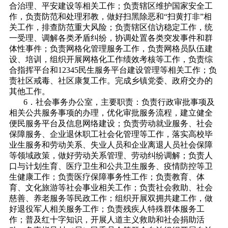
合治理、平安建设等相关工作；负责辖区维护国家安全工
作，负责防范和处理邪教，做好扫黑除恶和“扫黄打非”相
关工作，排查防范重大风险；负责辖区信访稳定工作，统
一受理、调解各类矛盾纠纷，协调处置各类突发事件和群
体性事件；负责网格化管理服务工作，负责网格员队伍建
设、培训，组织开展网格化工作绩效考核等工作，负责综
合指挥平台和12345民生服务平台建设管理等相关工作；负
责社区戒毒、社区康复工作。完成乡镇党委、政府交办的
其他工作。
6．社会事务办公室，主要职责：负责行政审批事项及
相关公共服务事项的办理，优化审批服务流程，建立健全
便民服务平台及信息网络建设；负责劳动就业服务、社会
保障服务、企业退休职工社会化管理等工作，落实高校毕
业生服务和劳动关系、失业人员和企业离退人员社会保障
等领域政策，做好劳动关系管理、劳动纠纷调解；负责人
口与计划生育、医疗卫生和公共卫生服务、疫情防控等卫
生健康工作；负责医疗保障事务性工作；负责教育、体
育、文化旅游等社会事业相关工作；负责社会救助、社会
慈善、养老服务等民政工作；组织开展双拥共建工作，做
好退役军人相关服务工作；负责残疾人特殊群体服务工
作；普及红十字知识，开展人道主义救助和社会捐助活