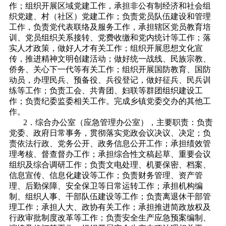
作；组织开展区域党建工作，承担非公有制经济和社会组
织党建、村（社区）党建工作；负责党员队伍建设和管理
工作，负责党代表联络及服务工作，承担辖区党员教育培
训、党员组织关系接转、党费收缴和党内统计等工作；落
实人才政策，做好人才有关工作；组织开展思想文化宣
传，推进精神文明创建活动；做好统一战线、民族宗教、
侨务、关心下一代等有关工作；组织开展国防教育、国防
动员，办理民兵、预备役、兵役登记，做好征兵、民兵训
练等工作；负责工会、共青团、妇联等群团组织建设工
作；负责纪委监委相关工作。完成乡镇党委交办的其他工
作。
2．综合办公室（应急管理办公室），主要职责：负责
党委、政府日常事务，贯彻落实党政会议决议、决定；负
责依法行政、党务公开、政务信息公开工作；承担绩效管
理考核、督查督办工作；承担综合性文稿起草、重要会议
组织及综合调研工作；负责文电处理、机要保密、档案、
信息宣传、信息化建设等工作；负责财务管理、资产管
理、后勤保障、安全保卫等日常运转工作；承担机构编
制、组织人事、干部队伍建设等工作；负责离退休干部管
理工作；承担人大、政协有关工作；承担推进简政放权及
行政审批制度改革等工作；负责安全生产应急预案编制、