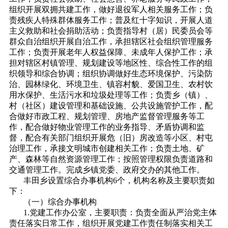
组织开展双拥共建工作，做好退役军人相关服务工作；负
责残疾人特殊群体服务工作；普及红十字知识，开展人道
主义救助和社会捐助活动；负责指导村（居）民委员会等
群众自治组织开展自治工作，承担辖区社会组织管理服务
工作；负责开展老年人权益保障、未成年人保护工作；承
担对辖区村镇管理、规划建设等地区性、综合性工作的组
织领导和综合协调；组织协调做好生态环境保护、污染防
治、园林绿化、环境卫生、镇容村貌、爱国卫生、农村饮
用水保护、生活污水和垃圾处理等工作；负责乡（镇）、
村（社区）建设管理和基础设施、公共设施管护工作，配
合做好市政工程、规划管理、房地产监督管理服务等工
作，配合做好物业管理工作的业务指导、矛盾协调和监
督，配合有关部门组织开展危（旧）房改造等小区、村屯
治理工作，承接文明城市创建相关工作；负责土地、矿
产、森林等自然资源管理工作；按照管理权限负责道路和
交通管理工作。完成乡镇党委、政府交办的其他工作。
丰田乡设置综合办事机构6个，机构名称及主要职责如
下：
（一）综合办事机构
1.党建工作办公室，主要职责：负责全面从严治党主体
责任落实日常工作，组织开展党建工作责任制落实相关工