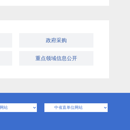
合社
彰武县生态环境事务服务中心
政府采购
重点领域信息公开
府
彰武县阿尔乡镇人民政府
府
彰武县四堡子镇人民政府
政府
彰武县东六家子镇人民政府