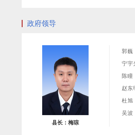
政府领导
郭巍
宁宇
陈瞳
赵东
杜旭
吴波
县长：梅琼