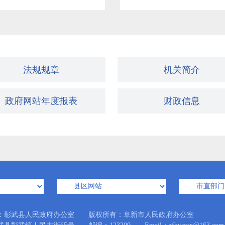
政府直属事业单位
>>
彰武县供销合作社联
法规规章
机关简介
彰武县招商服务中心
政府网站年度报表
财政信息
乡镇及街道办事处
>>
彰武县五峰镇人民政
彰武县大冷镇人民政
彰武县后新秋镇人民
：彰武县人民政府办公室 版权所有：阜新市人民政府办公室