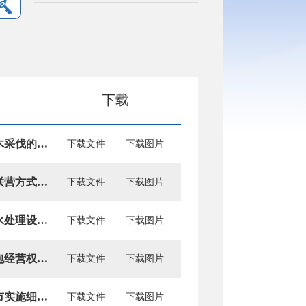
下载
彰武县人民政府办公室关于印发《关于规范非林地林木采伐的指导意见》的通知
下载文件
下载图片
彰武县人民政府办公室关于印发《彰武县矿业项目以联营方式办理集体建设用地审批的指导意见（试行）》的通知
下载文件
下载图片
彰武县人民政府办公室关于印发《彰武县农村生活污水处理设施退出管理办法》的通知
下载文件
下载图片
彰武县人民政府办公室关于印发《彰武县农村土地承包经营权指导价格评估暂行办法》的通知
下载文件
下载图片
彰武县人民政府办公室关于印发《彰武县建设卫生城市实施细则》的通知
下载文件
下载图片