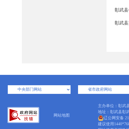
彰武县
彰武县
主办单位：彰武
地址：彰武县彰武镇人
网站地图
辽公网安备 210
建议使用1440*7