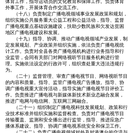
体育工作，指导运动员的文化教育和保障工作。负责体育
外事工作，开展体育合作交流工作。
（十八）负责制定广播电视领域事业发展政策和规划，
组织实施公共服务重大公益工程和公益活动，指导、监督
广播电视重点基础设施建设，扶助少数民族和欠发达贫困
地区广播电视建设和发展。
（十九）指导、协调、推动广播电视领域产业发展，制
定发展规划、产业政策并组织实施，依法负责广播电视统
计工作。负责对全县各类广播电视机构进行业务指导和行
业监管，会同有关部门对网络视听节目服务机构进行管
理。实施依法设定的行政许可，组织查处重大违法违规行
为。
（二十）监督管理、审查广播电视节目、网络视听节目
的内容和质量。指导、监管广播电视广告播放。指导、协
调广播电视重大宣传活动，指导实施广播电视节目评价工
作。负责推进广播电视与新媒体新技术新业态融合发展，
推进广电网与电信网、互联网三网融合。
（二十一）组织制定广播电视科技发展规划、政策和行
业技术标准并组织实施和监督检查。负责对广播电视节目
传输覆盖、监测和安全播出进行监管，指导、推进应急广
播体系建设。指导、协调广播电视系统安全和保卫工作。
（二十二）负责广播电视领域对外及对港澳台的交流与