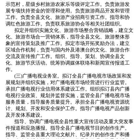
示范村，星级乡村旅游农家乐等级评定工作。负责旅游发
展专项扶持资金的管理和使用。负责旅游商品开发和管理
工作。负责全县文化、旅游产业招商引资工作。指导和协
调红色旅游工作。负责联系旅游协会等相关社团组织。
拟定并组织实施文化、旅游市场整合营销战略，建立文
化、旅游市场合一营销体系，指导全县文化、旅游整体形
象的宣传策划及推广工作。拟定市场开拓奖励办法，建立
区域合作机制，负责与国内外及港澳台的文化、旅游合作
交流及宣传推广工作。组织、指导、策划、协调全县文
化、旅游节庆活动。统筹协调媒体联络和新闻宣传报道工
作。
(三)广播电视业务室。拟订全县广播电视市场政策和发
展规划并组织实施，对广播电视市场经营进行行业监管。
承担广播电视行业信用体系建设工作。组织拟订县内广播
电视行业政策、规划并监督实施，监管全县广播电视市场
服务质量，指导服务质量提升。承担全县广播电视资源统
计、规划、开发和安全保护工作。指导广播电视产品创新
及开发体系建设。
指导、协调广播电视全县性重大宣传活动及重大突发事
件报道和应急播报。指导全县广播电视节目的创作生产。
指导、监管全县重大理论文献片、纪录片的创作生产和播