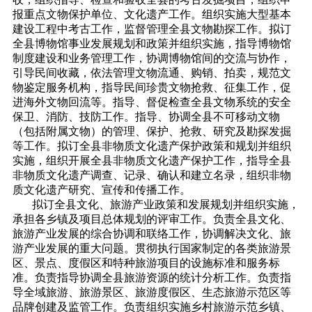
报重点文物保护单位、文化遗产工作。组织实施大型基本
建设工程中考古工作，监督管理全县文物勘探工作。拟订
全县博物馆事业发展规划和政策并组织实施，指导博物馆
制度建设和业务管理工作，协调博物馆间的交流与协作，
引导民间收藏，依法管理文物流通、购销、拍卖，规范文
物鉴定服务机构，指导民间珍贵文物抢救、征集工作，促
进海外文物回流等。指导、督促检查全县文物系统的安全
保卫、消防、技防工作。指导、协调全县不可移动文物
（包括附属文物）的管理、保护、抢救、研究及勘探发掘
等工作。拟订全县非物质文化遗产保护政策和规划并组织
实施，组织开展全县非物质文化遗产保护工作，指导全县
非物质文化遗产调查、记录、确认和建立名录，组织非物
质文化遗产研究、宣传和传播工作。
拟订全县文化、旅游产业政策和发展规划并组织实施，
承担各乡镇及项目总体规划的评审工作。负责全县文化、
旅游产业发展的综合协调和联络工作，协调解决文化、旅
游产业发展的重大问题。贯彻执行国家制定的各类旅游景
区、景点、度假区和特种旅游项目的设施标准和服务标
准。负责指导协调全县旅游资源的统计分析工作。负责指
导全域旅游、旅游景区、旅游度假区、生态旅游示范区等
品牌创建及监管工作。负责组织实施乡村旅游示范乡镇、