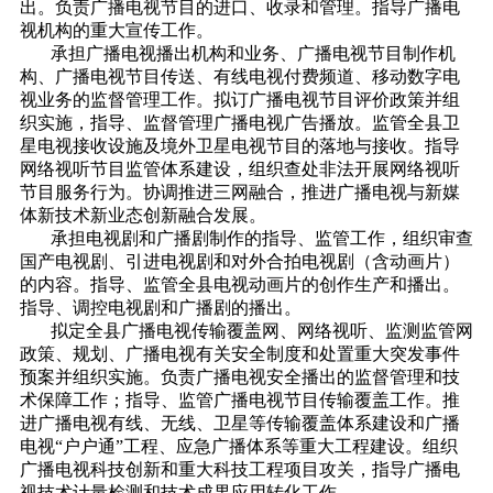
出。负责广播电视节目的进口、收录和管理。指导广播电
视机构的重大宣传工作。
承担广播电视播出机构和业务、广播电视节目制作机
构、广播电视节目传送、有线电视付费频道、移动数字电
视业务的监督管理工作。拟订广播电视节目评价政策并组
织实施，指导、监督管理广播电视广告播放。监管全县卫
星电视接收设施及境外卫星电视节目的落地与接收。指导
网络视听节目监管体系建设，组织查处非法开展网络视听
节目服务行为。协调推进三网融合，推进广播电视与新媒
体新技术新业态创新融合发展。
承担电视剧和广播剧制作的指导、监管工作，组织审查
国产电视剧、引进电视剧和对外合拍电视剧（含动画片）
的内容。指导、监管全县电视动画片的创作生产和播出。
指导、调控电视剧和广播剧的播出。
拟定全县广播电视传输覆盖网、网络视听、监测监管网
政策、规划、广播电视有关安全制度和处置重大突发事件
预案并组织实施。负责广播电视安全播出的监督管理和技
术保障工作；指导、监管广播电视节目传输覆盖工作。推
进广播电视有线、无线、卫星等传输覆盖体系建设和广播
电视“户户通”工程、应急广播体系等重大工程建设。组织
广播电视科技创新和重大科技工程项目攻关，指导广播电
视技术计量检测和技术成果应用转化工作。