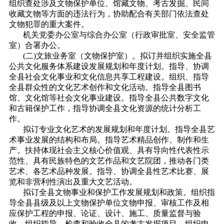
组织查处涉及文物保护单位、馆藏文物、考古发掘、民间
收藏文物等方面的违法行为，协助配合有关部门依法查处
文物犯罪的重大案件。
机关党委办公室与综合办公室（行政审批室、安全监管
室）合署办公。
(二)文旅业务室（文物保护室）。拟订并组织实施全县
公共文化服务体系建设发展规划和年度计划。指导、协调
全县社会文化事业和文化信息共享工程建设。组织、指导
全县群众性的文化艺术创作和文化活动。指导全县图书
馆、文化馆等社会文化事业建设。指导全县公共数字文化
和古籍保护工作，指导协调全县文化资源的统计分析工
作。
拟订专业文化艺术的发展规划和年度计划。指导全县艺
术事业发展的结构和布局。指导艺术精品创作、制作和生
产。扶持体现社会主义核心价值观、具有导向性代表性示
范性、具有民族特色的文艺作品和文艺院团，推动各门类
艺术、各艺术品种发展。指导、协调全县性艺术比赛、展
览和非营利性演出及重大文艺活动。
拟订全县文物事业和保护工作发展规划和政策。组织指
导全县县级及以上文物保护单位文物申报、审核工作及相
应保护工程的申报、论证、设计、施工、质量监督与验
收，组织指导、检查和验收全县的考古发掘项目，组织申