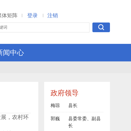
媒体矩阵
登录
注销
|
|
新闻中心
政府领导
梅琼
县长
发展，农村环
郭巍
县委常委、副县
。
长