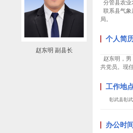
分管县农业
联系县气象
局。
个人简
赵东明 副县长
赵东明，男，
共党员。现
工作地
彰武县彰武
办公时