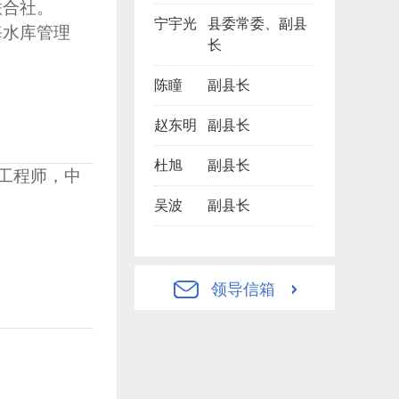
联合社。
宁宇光
县委常委、副县
海水库管理
长
陈瞳
副县长
赵东明
副县长
杜旭
副县长
级工程师，中
吴波
副县长
领导信箱