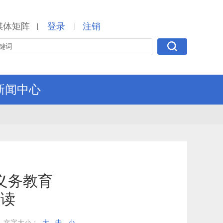
媒体矩阵
登录
注销
|
|
新闻中心
义务教育
解读
文字大小：
大
中
小