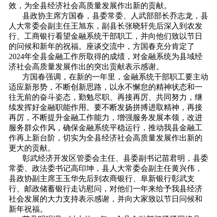
效，为全县经济社会高质量发展作出新的贡献。
县政协主席方国春，县委常委、人武部部长乔志龙，县
人大常委会副主任王旭东，副县长张晓轩先后深入到农发
行、工商银行看望金融系统干部职工，并向他们致以节日
的问候和新年的祝福。座谈交流中，方国春充分肯定了
2024年全县金融工作所取得的成绩，对金融系统为县域经
济社会高质量发展作出的突出贡献表示感谢。
方国春强调，在新的一年里，金融系统干部职工要主动
适应新形势，不断创新思路，以永不懈怠的精神状态和一
往无前的奋斗姿态，勤勉尽职、再接再厉、共同努力，继
续发挥好金融职能作用。要不断发扬拼搏进取精神，再接
再厉，不断提升金融工作能力，增强服务发展本领，改进
服务群众作风，确保金融系统平稳运行，推动我县金融工
作再上新台阶，切实为全县经济社会高质量发展作出新的
更大的贡献。
彰武经济开发区管委会主任、县委副书记苗君明，县委
常委、政法委书记高印坤，县人大常委会副主任黄兴伟，
县政协副主席王玉华先后到农商银行、阜新银行彰武支
行、邮政储蓄银行走访慰问，对他们一年来给予我县经济
社会发展的大力支持表示感谢，并向大家致以节日问候和
新年祝福。