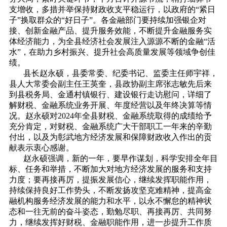
支增收，多措并举保持财政收支平稳运行，以政府的“紧日
子”换取群众的“好日子”。各金融部门要持续加强银企对
接、创新金融产品、提升服务效能，不断提升金融服务实
体经济能力，为全县经济社会发展注入源源不断的金融“活
水”，在助力乡村振兴、提升社会高质量发展等领域争创佳
绩。
县长赵永硕，县委常委、纪委书记、监委主任师宇祥，
县人大常委会副主任王英奎，县政协副主席张志敏先后来
到县税务局、金通村镇银行、建设银行走访慰问，详细了
解财税、金融系统业务开展、年度经营以及年终决算等情
况。赵永硕对2024年全县财税、金融系统取得的成绩给予
充分肯定，对财税、金融系统广大干部职工一年来的辛勤
付出，以及为彰武地方经济发展和保障财政收入作出的贡
献表示衷心感谢。
赵永硕强调，新的一年，要早作谋划，科学安排全年目
标、任务和举措，不断加大对地方经济发展的服务和支持
力度；要再接再厉，提振发展信心，继续发挥职能作用，
持续保持良好工作势头，不断发扬攻坚克难精神，提高金
融机构服务经济发展的能力和水平，以永不懈怠的精神状
态和一往无前的奋斗姿态，勤勉尽职、再接再厉、共同努
力，继续发挥好财税、金融职能作用，进一步提升工作质