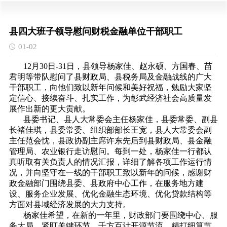
县四大班子领导慰问财税金融单位干部职工
01-02
12月30日-31日，县领导杨家佳、赵永硕、方国春、苗
君明等带队慰问了县财政局、县税务局及金融战线的广大
干部职工，向他们致以新年问候和美好祝福，勉励大家坚
定信心、接续奋斗、扎实工作，为彰武经济社会高质量发
展作出新的更大贡献。
县委书记、县人大常委会主任杨家佳，县委常委、副县
长褚佳琪，县委常委、组织部部长王宽，县人大常委会副
主任范会忱，县政协副主席许东先后到县财政局、县金融
管理局、农业银行走访慰问。每到一处，杨家佳一行都认
真听取有关负责人的情况汇报，详细了解各项工作运行情
况，并向坚守在一线的干部职工致以新年的问候，感谢财
政金融部门围绕县委、县政府中心工作，在服务地方建
设、服务企业发展、优化金融生态环境、优化贷款结构等
方面对县域经济发展的大力支持。
杨家佳希望，在新的一年里，财政部门要围绕中心、服
务大局，紧盯关键环节，千方百计开源节流，精打细算节