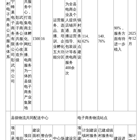
宁
共服
村
为全县
蜂
务中
电
电商企
巢
心，
子
业及个
电
彰武
打造
商
运营服
人提供
镇
子
县电
集电
务
务、选
店铺开
村
商
子商
商主
90%，
公
品、直
通、直
服
务
务公
体孵
服务方
2025
共
播、培
播运营
务
114、
140、
年12
有
共服
化、
1500
16
面有待
服
训、企
指导、
站
62%
76%
月
限
务中
网红
进一步
务
业孵化
包装设
点
公
心改
直
植入
体
五大功
计等各
建
司
造升
播、
系
能分区
类电商
设
彰
级
电商
服务
武
服务
400余
分
为一
次
公
体的
司
县级
电子
商务
产业
集聚
地
县级物流共同配送中心
电子商务物流站点
项
项
建设
计划建设
已建成镇
目
目
项目
面积
整合快
镇村服务
村服务站
预计
承
项目
中心场
建设完
建
建设进