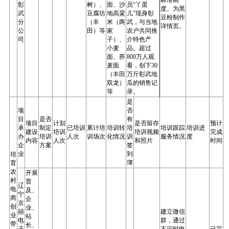
标准制
彰
树）、
面、沙
员“丫蛋
度。为黑
武
豆腐坊
地高粱
儿”现身彰
豆粉制作
分
（丰
米（两
武，与当地
详情页。
公
田）等
家
农户共同推
司
子）、
介特色产
小麦
品。超过
面、荞
800万人观
麦面
看，创下30
（丰田
万斤彰武地
双龙）
瓜的销售记
等
录。
是
项
否
目
是否
有
项目
计划
是否留存
预计
承
制定
已培训
累计培
培训转
培
培训跟踪
培训进
建设
培训
培训视频
完成
办
培训
人次
训场次
化情况
训
服务情况
度
内容
人次
和照片
时间
企
方案
签
业
到
培
簿
育
农
开展
村
普
辽
电
及、
宁
商
企
京
创
业、
囍
建立微信
业
站
电
群，通过
带
长、