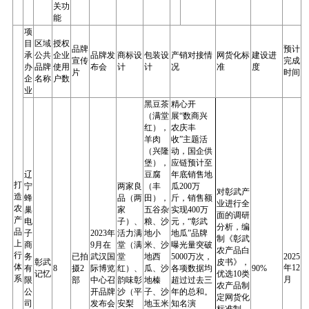
关功
能
项
目
区域
授权
品牌
预计
承
公共
企业
品牌发
商标设
包装设
产销对接情
网货化标
建设进
宣传
完成
办
品牌
使用
布会
计
计
况
准
度
片
时间
企
名称
户数
业
黑豆茶
精心开
（满堂
展“数商兴
红），
农庆丰
羊肉
收”主题活
（兴隆
动，国企供
堡），
应链预计至
辽
豆腐
年底销售地
打
宁
两家良
（丰
瓜200万
对彰武产
造
蜂
品（两
田），
斤，销售额
业进行全
农
巢
家
五谷杂
实现400万
面的调研
产
电
子）、
粮、沙
元，“彰武
分析，编
品
子
2023年
活力满
地小
地瓜”品牌
制《彰武
上
商
9月在
堂（满
米、沙
曝光量突破
农产品白
行
务
已拍
武汉国
堂
地西
5000万次，
2025
彰武
皮书》，
体
年12
有
8
摄2
际博览
红）、
瓜、沙
各项数据均
90%
记忆
优选10类
系
月
限
部
中心召
韵味彰
地榛
超过过去三
农产品制
公
开品牌
沙（平
子、沙
年的总和。
定网货化
司
发布会
安梨
地玉米
知名演