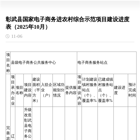
彰武县国家电子商务进农村综合示范项目建设进度
表（2025年10月）
11-06
项
目
县级电子商务公共服务中心
电子商务服务站点
名
称
项
项
建设
计划建设
已建成镇
目
目
项目
面积
入驻企
区域功
镇村服务
村服务站
预计
承
项目
提供服
建
建设进
建设
（平
业
能划分
站点
点
完成
办
名称
务内容
设
度
内容
方
（户）
情况
（个）、
（个）、
时间
企
内
米）
覆盖率%
覆盖率%
业
容
升级
改造
彰武
县电
完
子商
善
辽
务公
农