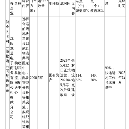
建设
（平
递企业
站点
点
完成
办
名称
地性质
成时间
设
度
内容
方
数量
（个）、
（个）、
时间
企
内
米）
覆盖率%
覆盖率%
业
容
选择
健
合适
全
的场
县
地改
乡
沈
造建
村
阳
设彰
三
龙
武县
级
道
物流
物
电
共同
2023年
镇
流
子
构建
配送
5月22
村
共
商
彰武
中
90%，
日正式
物
同
务
县物
心，
快递进
2025
国有资
运营，
流
114、
140、
配
年12
有
流共
配备
2000
5家
村工作
产
2025年
站
62%
76%
送
月
限
同配
智能
持续推
5月再
点
体
公
送中
分拣
进中
次升级
建
系
司
心
设备
改造
设
彰
等相
武
关设
分
施，
公
实现
司
统配
统送
等相