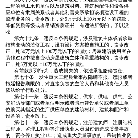
工程的施工承包单位以及建筑材料、建筑构配件和设备供
应单位有隶属关系或者其他利害关系承担该项建设工程的
监理业务的，责令改正，处5万元以上10万元以下的罚款，
降低资质等级或者吊销资质证书；有违法所得的，予以没
收。
第六十九条 违反本条例规定，涉及建筑主体或者承重
结构变动的装修工程，没有设计方案擅自施工的，责令改
正，处50万元以上100万元以下的罚款；房屋建筑使用者在
装修过程中擅自变动房屋建筑主体和承重结构的，责令改
正，处5万元以上10万元以下的罚款。
有前款所列行为，造成损失的，依法承担赔偿责任。
第七十条 发生重大工程质量事故隐瞒不报、谎报或者
拖延报告期限的，对直接负责的主管人员和其他责任人员
依法给予行政处分。
第七十一条 违反本条例规定，供水、供电、供气、公
安消防等部门或者单位明示或者暗示建设单位或者施工单
位购买其指定的生产供应单位的建筑材料、建筑构配件和
设备的，责令改正。
第七十二条 违反本条例规定，注册建筑师、注册结构
工程师、监理工程师等注册执业人员因过错造成质量事故
的，责令停止执业1年；造成重大质量事故的，吊销执业资