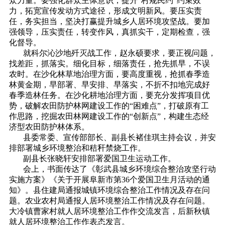
众力量。要强化群众主体意识，提升“村规民约”约束效
力，拓宽宣传发动方式途径，形成文明新风。要压实责
任，务实担当，坚决打赢提升城乡人居环境攻坚战。要加
强领导，压实责任，转变作风，真抓实干，定期检查，强
化督导。
就科尔沁沙地歼灭战工作，赵永硕要求，要正视问题，
找差距，抓落实。细化目标，细落责任，抢先抓早，不误
农时。在沙化林草地治理方面，要高度重视，抢抓春季造
林黄金期，早部署、早安排、早落实，不折不扣地完成好
春季造林任务。在沙化耕地治理方面，要充分发挥项目优
势，破解农田防护林网建设工作的“困难点”，打破原有工
作思路，挖掘农田林网建设工作的“创新点”，构建生态经
济型农田防护林体系。
县委常委、宣传部部长、副县长褚佳琪主持会议，并安
排部署城乡环境整治和秸秆禁烧工作。
副县长张晓轩安排部署爱国卫生运动工作。
会上，书面传达了《彰武县城乡环境综合整治攻坚行动
实施方案》《关于开展阜新市第36个爱国卫生月活动的通
知》。县住建局通报城镇环境综合整治工作情况及存在问
题。农业农村局通报人居环境整治工作情况及存在问题。
大冷镇曹家村就人居环境整治工作作交流发言，后新秋镇
就人居环境整治工作作表态发言。