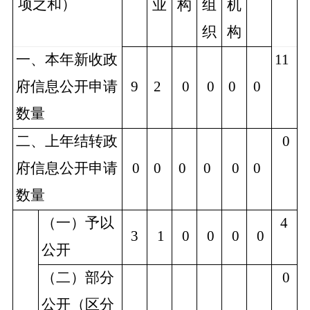
项之和）
业
构
组
机
织
构
一、本年新收政
11
府信息公开申请
9
2
0
0
0
0
数量
二、上年结转政
0
府信息公开申请
0
0
0
0
0
0
数量
（一）予以
4
3
1
0
0
0
0
公开
（二）部分
0
公开（区分