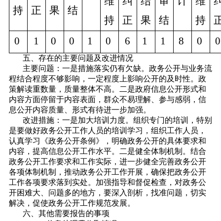
维
纠
结
审
计
维
持
正
果
结
持
正
果
结
持
0
1
0
0
1
0
6
1
1
8
0
五、存在的主要问题及改进情况
主要问题：一是措施落实仍有欠缺。政务公开与业务流
程结合程度不够影响，一定程度上影响公开的及时性。政
策解读重数量，质量整体不高。二是政府信息公开形式和
内容方面停留于内容表面，群众不易理解、参与感弱，信
息公开内容质量、形式有待进一步加强。
改进措施：一是加大培训力度。组织专门的培训，特别
是要做好政务公开工作人员的培训学习，组织工作人员，
认真学习《政务公开条例》，明确政务公开的具体要求和
内容，提高信息公开工作水平。二是健全体制机制。结合
政务公开工作要求和工作实际，进一步健全完善政务公开
各项体制机制，推动政务公开工作开展，确保把政务公开
工作各项要求落到实处。加强指导和督促检查，对政务公
开困难大、问题多的地方，要深入剖析，找准问题，切实
解决，促使政务公开工作规范发展。
六、其他需要报告的事项