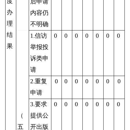
度
后申请
办
内容仍
理
不明确
结
1.信访
0
0
0
0
0
0
0
果
举报投
诉类申
请
2.重复
0
0
0
0
0
0
0
申请
3.要求
0
0
0
0
0
0
0
（
提供公
五
开出版