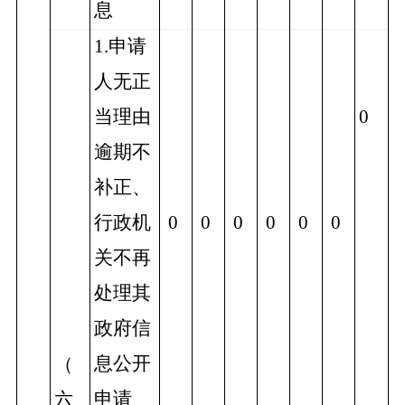
息
1.申请
人无正
当理由
0
逾期不
补正、
行政机
0
0
0
0
0
0
关不再
处理其
政府信
息公开
（
申请
六