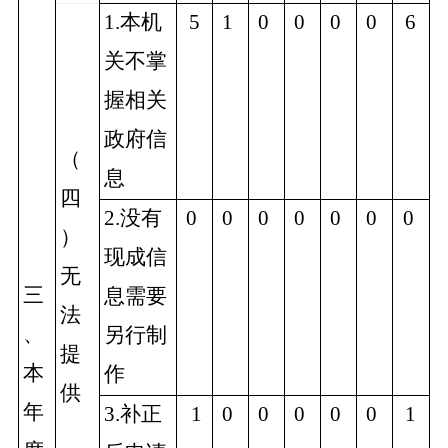
1.本机
5
1
0
0
0
0
6
关不掌
握相关
政府信
（
息
四
2.没有
0
0
0
0
0
0
0
）
现成信
无
三
息需要
法
、
另行制
提
本
作
供
年
3.补正
1
0
0
0
0
0
1