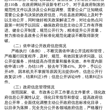
息110条，在政府网站开设新专栏12个。对于县政府制发的
规范性文件以及涉及公众利益调整、需要公众广泛知晓或
需要公众参与决策的政府信息，均在县政府网站上及时予
以主动公开，同时做好相关政策解读工作，对社会热点问
题第一时间予以回应，确保政府信息主动公开工作有序推
进。健全公开制度，规范公开行为，精准提升公开质量，
努力推动全县政务公开标准化规范化建设不断取得新突
破。
（二）依申请公开政府信息情况
严格执行《条例》，不断完善依申请公开流程和管理，
严格履行回复程序，及时、规范、有效回复诉求问题。以
公开促服务，持续提高办理质量和服务实效。
本年度内新
收申请11件，办结11件，较去年下降45%。其中，予以公
开4件、因本机关不掌握等原因无法提供6件。信息公开行
政复议1件，结果纠正1件；信息公开诉讼8件，结果纠正6
件。
（三）政府信息管理情况
按照国家、省、市政务公开工作要点文件要求，强化政
府信息公开属性认定、强化日常指导和督促，提高政府信
息公开率，全面优化调整主动公开政府信息标准化目录，
以目录为落脚，完全充分公开各领域政府信息，严格履行