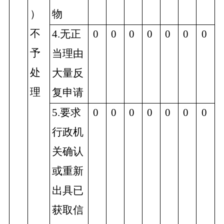
）
物
不
4.无正
0
0
0
0
0
0
0
予
当理由
处
大量反
理
复申请
5.要求
0
0
0
0
0
0
0
行政机
关确认
或重新
出具已
获取信