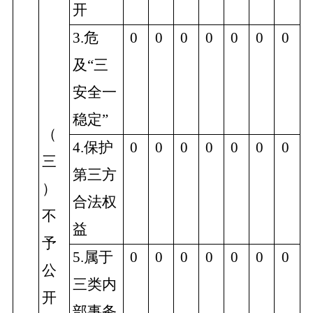
开
3.危
0
0
0
0
0
0
0
及“三
安全一
稳定”
（
4.保护
0
0
0
0
0
0
0
三
第三方
）
合法权
不
益
予
5.属于
0
0
0
0
0
0
0
公
三类内
开
部事务