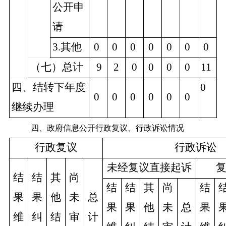
公开申
请
3.其他
0
0
0
0
0
0
0
（七）总计
9
2
0
0
0
0
11
四、结转下年度
0
0
0
0
0
0
0
继续办理
四、政府信息公开行政复议、行政诉讼情况
行政复议
行政诉讼
未经复议直接起诉
结
结
其
尚
结
结
其
尚
结
果
果
他
未
总
果
果
他
未
总
果
维
纠
结
审
计