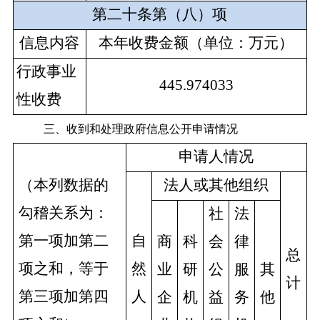
第二十条第（八）项
信息内容
本年收费金额（单位：万元）
行政事业
445.974033
性收费
三、收到和处理政府信息公开申请情况
申请人情况
（本列数据的
法人或其他组织
勾稽关系为：
社
法
第一项加第二
自
商
科
会
律
总
项之和，等于
然
业
研
公
服
其
计
第三项加第四
人
企
机
益
务
他