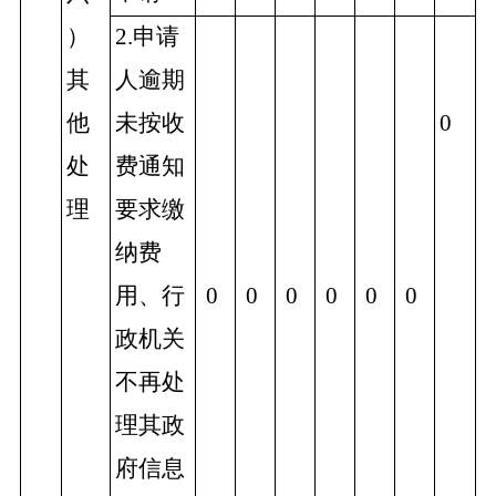
）
2.申请
其
人逾期
他
未按收
0
处
费通知
理
要求缴
纳费
用、行
0
0
0
0
0
0
政机关
不再处
理其政
府信息