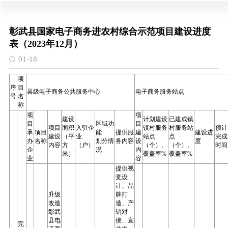
彰武县国家电子商务进农村综合示范项目建设进度
表（2023年12月）
01-18
项
序
目
县级电子商务公共服务中心
电子商务服务站点
号
名
称
项
项
建设
计划建设
已建成镇
目
区域功
目
项目
面积
入驻企
镇村服务
村服务站
预计
承
项目
能
提供服
建
建设进
建设
（平
业
站点
点
完成
办
名称
划分情
务内容
设
度
内容
方
（户）
（个）、
（个）、
时间
企
况
内
米）
覆盖率%
覆盖率%
业
容
提供视
觉设
计、品
升级
牌打
改造
造、产
彰武
销对
县电
接、宣
完