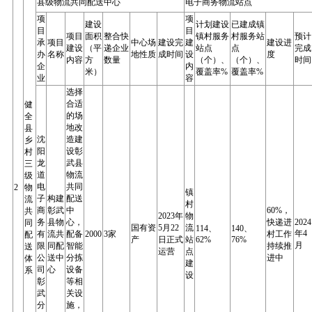
县级物流共同配送中心
电子商务物流站点
项
项
建设
计划建设
已建成镇
目
目
项目
面积
整合快
镇村服务
村服务站
预计
承
项目
中心场
建设完
建
建设进
建设
（平
递企业
站点
点
完成
办
名称
地性质
成时间
设
度
内容
方
数量
（个）、
（个）、
时间
企
内
米）
覆盖率%
覆盖率%
业
容
选择
合适
健
的场
全
地改
县
沈
造建
乡
阳
设彰
村
龙
武县
三
道
物流
级
电
共同
2
物
镇
子
构建
配送
流
村
商
彰武
中
60%，
共
2023年
物
务
县物
心，
快递进
2024
同
国有资
5月22
流
114、
140、
年4
有
流共
配备
2000
3家
村工作
配
产
日正式
站
62%
76%
月
限
同配
智能
持续推
送
运营
点
公
送中
分拣
进中
体
建
司
心
设备
系
设
彰
等相
武
关设
分
施，