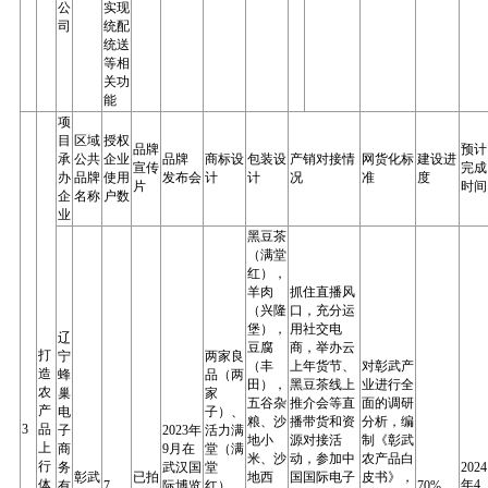
公
实现
司
统配
统送
等相
关功
能
项
目
区域
授权
品牌
预计
承
公共
企业
品牌
商标设
包装设
产销对接情
网货化标
建设进
宣传
完成
办
品牌
使用
发布会
计
计
况
准
度
片
时间
企
名称
户数
业
黑豆茶
（满堂
红），
羊肉
抓住直播风
（兴隆
口，充分运
堡），
用社交电
辽
豆腐
商，举办云
打
宁
两家良
（丰
上年货节、
对彰武产
造
蜂
品（两
田），
黑豆茶线上
业进行全
农
巢
家
五谷杂
推介会等直
面的调研
产
电
子）、
粮、沙
播带货和资
分析，编
3
品
子
2023年
活力满
地小
源对接活
制《彰武
上
商
9月在
堂（满
米、沙
动，参加中
农产品白
行
务
武汉国
堂
2024
彰武
已拍
地西
国国际电子
皮书》，
体
年4
有
7
际博览
红）、
70%