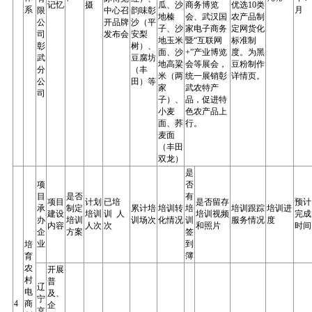
记忆
摄
瓜、沙
商务博览
优选10类
系
月
限
中心召
韵味彰
地榛
会、武汉国
农产品制
公
开品牌
沙（平
子、沙
家电子商务
定网货化
司
发布会
安梨
地玉米
暨“互联网
标准制
彰
树）、
面、沙
+”产业博览
度。为黑
武
豆腐坊
地高粱
会等展会，
豆粉制作
分
（丰
米（两
统一展销彰
详情页。
公
田）等
家
武农特产
司
子）、
品，促进特
小麦
色农产品上
面、荞
行。
麦面
（丰田
双龙）
是
项
否
目
是否
有
项目
计划
已培
是否留存
预计
承
制定
累计培
培训转
培
培训跟踪
培训进
建设
培训
训 人
培训视频
完成
办
培训
训场次
化情况
训
服务情况
度
内容
人次
次
和照片
时间
企
方案
签
业
到
培
簿
育
农
开展
村
普
辽
电
及、
宁
4
商
企
京