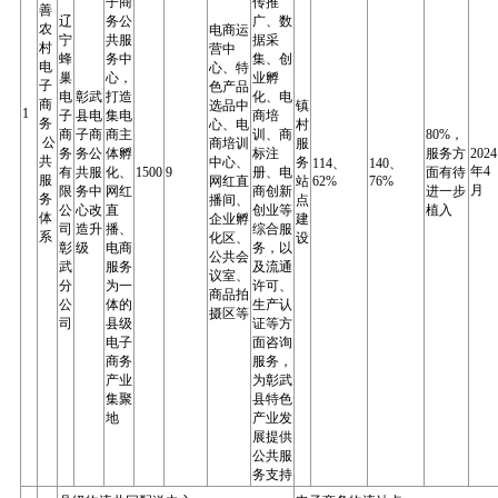
子商
传推
善
辽
务公
广、数
农
电商运
宁
共服
据采
村
营中
蜂
务中
集、创
电
心、特
巢
心，
业孵
子
色产品
电
彰武
打造
化、电
商
选品中
镇
1
子
县电
集电
商培
务
心、电
村
商
子商
商主
训、商
80%，
公
商培训
服
务
务公
体孵
标注
服务方
2024
共
中心、
务
114、
140、
年4
有
共服
化、
1500
9
册、电
面有待
服
网红直
站
62%
76%
月
限
务中
网红
商创新
进一步
务
播间、
点
公
心改
直
创业等
植入
体
企业孵
建
司
造升
播、
综合服
系
化区、
设
彰
级
电商
务，以
公共会
武
服务
及流通
议室、
分
为一
许可、
商品拍
公
体的
生产认
摄区等
司
县级
证等方
电子
面咨询
商务
服务，
产业
为彰武
集聚
县特色
地
产业发
展提供
公共服
务支持