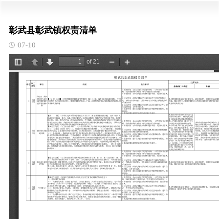
彰武县彰武镇权责清单
07-10