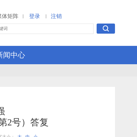
媒体矩阵
登录
注销
|
|
新闻中心
强
第2号）答复
字大小：
大
中
小