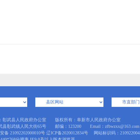
彰武县人力资源
：彰武县人民政府办公室 版权所有：阜新市人民政府办公室
县彰武镇人民大街65号 邮编：123200 Email：zfbwzxx@163.com
备 21092202000010号
辽ICP备2020012834号
网站标识码：210922004
440*768分辨率 IE9.0及以上版本浏览器