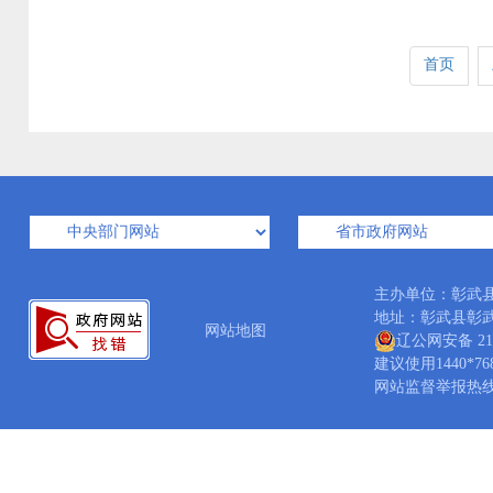
首页
主办单位：彰武
地址：彰武县彰武镇人
网站地图
辽公网安备 210
建议使用1440*7
网站监督举报热线：04