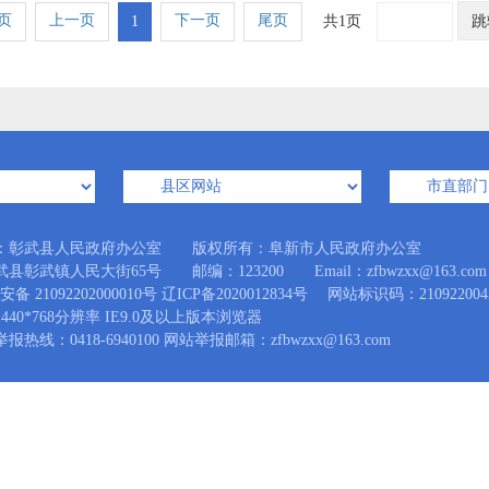
页
上一页
下一页
尾页
1
共1页
跳
：彰武县人民政府办公室 版权所有：阜新市人民政府办公室
县彰武镇人民大街65号 邮编：123200 Email：zfbwzxx@163.com
备 21092202000010号
辽ICP备2020012834号
网站标识码：210922004
440*768分辨率 IE9.0及以上版本浏览器
热线：0418-6940100 网站举报邮箱：zfbwzxx@163.com