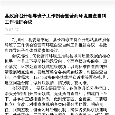
县政府召开领导班子工作例会暨营商环境自查自纠
工作推进会议
07-07
7月6日，县委副书记、县长梅琼主持召开彰武县政府领
导班子工作例会暨营商环境自查自纠工作推进会议，县政
府领导班子全体成员参加会议。
会议指出，优化营商环境是推动县域高质量发展的核心
抓手，全县上下要坚持问题导向，全面查摆政务服务、惠
企落实、诉求处置等领域短板弱项，以高标准自查自纠扫
清发展堵点难点。要统筹整合各类问题线索，对照自查自
纠、企业需求、12345政务服务热线群众诉求等逐条梳理，
建立问题台账，做到底数清、情况明、靶向准。
会议强调，一要压实层级责任，各位副县长分兵把口，
牵头分管部门开展全领域、无死角自查自纠，构建由上至
下、县乡村三级排查体系，做到无盲区、全覆盖。二要狠
抓立行立改，对排查发现的各类问题分类处置、明确责
任、限期整改，健全闭环管理机制，确保各类诉求快速响