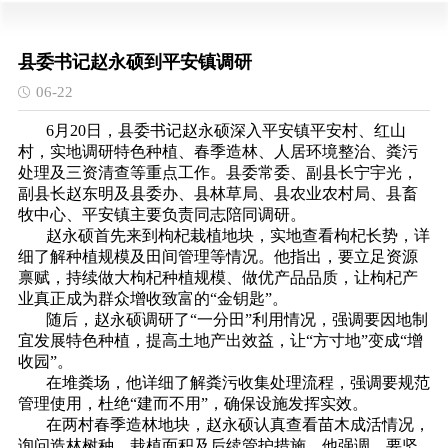
县委书记赵永硕到平安镇调研
06-22
6月20日，县委书记赵永硕深入平安镇平安村、红山
村，实地调研特色种植、春季造林、人居环境整治、粪污
处理及三资清查等重点工作。县委常委、副县长宁宇光，
副县长赵东明及县委办、县林草局、县农业农村局、县畜
牧中心、平安镇主要负责同志陪同调研。
赵永硕首先来到枸杞栽植地块，实地查看枸杞长势，详
细了解种植规模及田间管理等情况。他指出，要立足资源
禀赋，持续做大枸杞种植规模、做优产品品质，让枸杞产
业真正成为群众增收致富的“金钥匙”。
随后，赵永硕调研了“一分田”利用情况，强调要因地制
宜发展特色种植，提高土地产出效益，让“方寸地”变成“增
收园”。
在堆粪场，他详细了解粪污收集处理流程，强调要规范
管理使用，杜绝“建而不用”，确保设施发挥实效。
在两村春季造林地块，赵永硕认真查看苗木成活情况，
询问造林树种、栽植面积及后续管护措施。他强调，要坚