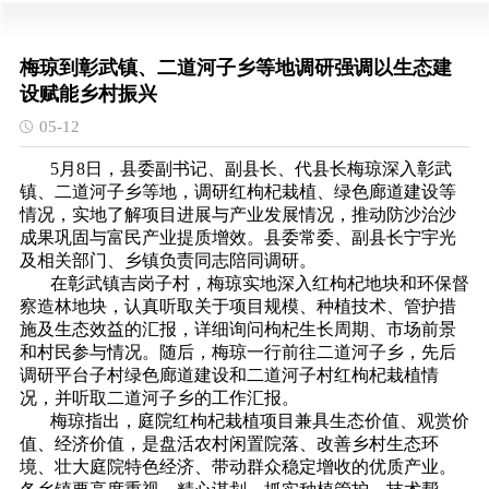
梅琼到彰武镇、二道河子乡等地调研强调以生态建
设赋能乡村振兴
05-12
5月8日，县委副书记、副县长、代县长梅琼深入彰武
镇、二道河子乡等地，调研红枸杞栽植、绿色廊道建设等
情况，实地了解项目进展与产业发展情况，推动防沙治沙
成果巩固与富民产业提质增效。县委常委、副县长宁宇光
及相关部门、乡镇负责同志陪同调研。
在彰武镇吉岗子村，梅琼实地深入红枸杞地块和环保督
察造林地块，认真听取关于项目规模、种植技术、管护措
施及生态效益的汇报，详细询问枸杞生长周期、市场前景
和村民参与情况。随后，梅琼一行前往二道河子乡，先后
调研平台子村绿色廊道建设和二道河子村红枸杞栽植情
况，并听取二道河子乡的工作汇报。
梅琼指出，庭院红枸杞栽植项目兼具生态价值、观赏价
值、经济价值，是盘活农村闲置院落、改善乡村生态环
境、壮大庭院特色经济、带动群众稳定增收的优质产业。