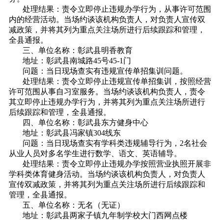
处理结果：责令立即停止违规办学行为，从事许可范围
内的经营活动。当场约谈该机构负责人，对负责人宣传双
减政策，并将其列为重点关注场所进行后续跟踪和管理，
全县通报。
三、单位名称：彰武县明香教育
地址：彰武县南城路45号45-1门
问题：当日现场查实有违规宣传单招集训问题。
处理结果：责令立即停止违规宣传单招集训，按照经营
许可范围从事自习室服务。当场约谈该机构负责人，责令
其立即停止违规办学行为，并将其列为重点关注场所进行
后续跟踪和管理，全县通报。
四、单位名称：彰武县东方健身中心
地址：彰武县冯家镇304线东
问题：当日现场查实有学科类违规辅导行为，2名社会
从业人员对多名学生进行数学、语文、英语辅导。
处理结果：责令立即停止违规办学按照营业执照开展非
学科类体育健身活动。当场约谈该机构负责人，对负责人
宣传双减政策，并将其列为重点关注场所进行后续跟踪和
管理，全县通报。
五、单位名称：无名（无证）
地址：彰武县两家子镇九年制学校大门西网点楼