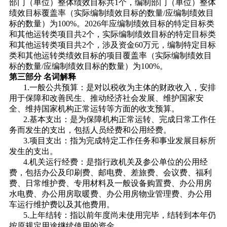
部门（单位）整体绩效目标共1个，编制部门（单位）整体
绩效目标覆盖率（实际编制绩效目标的数量/应编制绩效目
标的数量）为100%。2026年应编制绩效目标的特定目标类
和其他运转类项目共2个，实际编制绩效目标的特定目标类
和其他运转类项目共2个，涉及资金60万元，编制特定目标
类和其他运转类绩效目标的项目覆盖率（实际编制绩效目
标的数量/应编制绩效目标的数量）为100%。
第三部分 名词解释
1.一般公共预算：是对以税收为主体的财政收入，安排
用于保障和改善民生、推动经济社会发展、维护国家安
全、维持国家机构正常运转等方面的收支预算。
2.基本支出：是为保障机构正常运转、完成日常工作任
务而发生的支出，包括人员经费和公用经费。
3.项目支出：指为完成特定工作任务和事业发展目标所
发生的支出。
4.机关运行经费：是指行政机关及参公单位的公用经
费，包括办公及印刷费、邮电费、差旅费、会议费、福利
费、日常维护费、专用材料及一般设备购置费、办公用房
水电费、办公用房取暖费、办公用房物业管理费、办公用
车运行维护费以及其他费用。
5.上年结转：指以前年度尚未使用完毕，结转到本年仍
按原规定用途继续使用的资金。