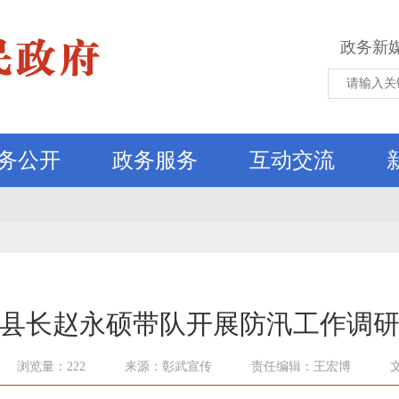
政务新
务公开
政务服务
互动交流
县长赵永硕带队开展防汛工作调
浏览量：222
来源：彰武宣传
责任编辑：王宏博