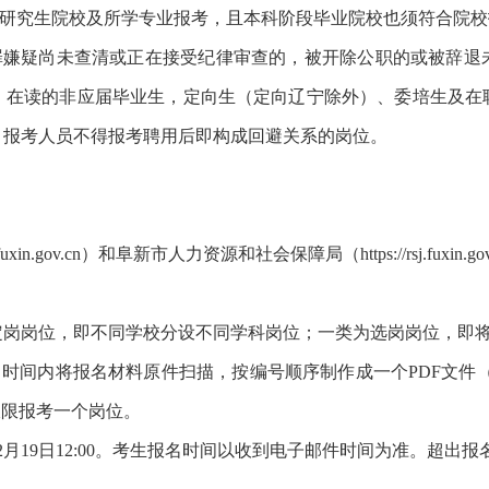
以研究生院校及所学专业报考，且本科阶段毕业院校也须符合院
犯罪嫌疑尚未查清或正在接受纪律审查的，被开除公职的或被辞退
，在读的非应届毕业生，定向生（定向辽宁除外）、委培生及在
。报考人员不得报考聘用后即构成回避关系的岗位。
xin.gov.cn）和阜新市人力资源和社会保障局（https://rsj.fuxin
定岗岗位，即不同学校分设不同学科岗位；一类为选岗岗位，即
名时间内将报名材料原件扫描，按编号顺序制作成一个PDF文件
考生仅限报考一个岗位。
:00—12月19日12:00。考生报名时间以收到电子邮件时间为准。