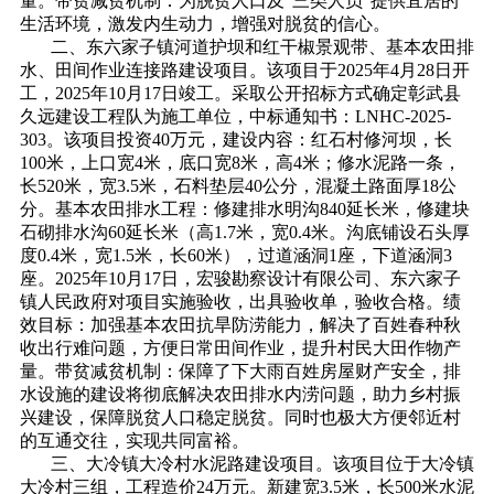
量。带贫减贫机制：为脱贫人口及“三类人员”提供宜居的
生活环境，激发内生动力，增强对脱贫的信心。
二、东六家子镇河道护坝和红干椒景观带、基本农田排
水、田间作业连接路建设项目。该项目于2025年4月28日开
工，2025年10月17日竣工。采取公开招标方式确定彰武县
久远建设工程队为施工单位，中标通知书：LNHC-2025-
303。该项目投资40万元，建设内容：红石村修河坝，长
100米，上口宽4米，底口宽8米，高4米；修水泥路一条，
长520米，宽3.5米，石料垫层40公分，混凝土路面厚18公
分。基本农田排水工程：修建排水明沟840延长米，修建块
石砌排水沟60延长米（高1.7米，宽0.4米。沟底铺设石头厚
度0.4米，宽1.5米，长60米），过道涵洞1座，下道涵洞3
座。2025年10月17日，宏骏勘察设计有限公司、东六家子
镇人民政府对项目实施验收，出具验收单，验收合格。绩
效目标：加强基本农田抗旱防涝能力，解决了百姓春种秋
收出行难问题，方便日常田间作业，提升村民大田作物产
量。带贫减贫机制：保障了下大雨百姓房屋财产安全，排
水设施的建设将彻底解决农田排水内涝问题，助力乡村振
兴建设，保障脱贫人口稳定脱贫。同时也极大方便邻近村
的互通交往，实现共同富裕。
三、大冷镇大冷村水泥路建设项目。该项目位于大冷镇
大冷村三组，工程造价24万元。新建宽3.5米，长500米水泥