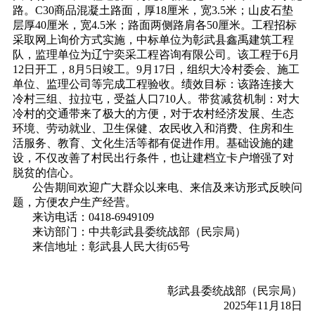
路。C30商品混凝土路面，厚18厘米，宽3.5米；山皮石垫
层厚40厘米，宽4.5米；路面两侧路肩各50厘米。工程招标
采取网上询价方式实施，中标单位为彰武县鑫禹建筑工程
队，监理单位为辽宁奕采工程咨询有限公司。该工程于6月
12日开工，8月5日竣工。9月17日，组织大冷村委会、施工
单位、监理公司等完成工程验收。绩效目标：该路连接大
冷村三组、拉拉屯，受益人口710人。带贫减贫机制：对大
冷村的交通带来了极大的方便，对于农村经济发展、生态
环境、劳动就业、卫生保健、农民收入和消费、住房和生
活服务、教育、文化生活等都有促进作用。基础设施的建
设，不仅改善了村民出行条件，也让建档立卡户增强了对
脱贫的信心。
公告期间欢迎广大群众以来电、来信及来访形式反映问
题，方便农户生产经营。
来访电话：0418-6949109
来访部门：中共彰武县委统战部（民宗局）
来信地址：彰武县人民大街65号
彰武县委统战部（民宗局）
2025年11月18日