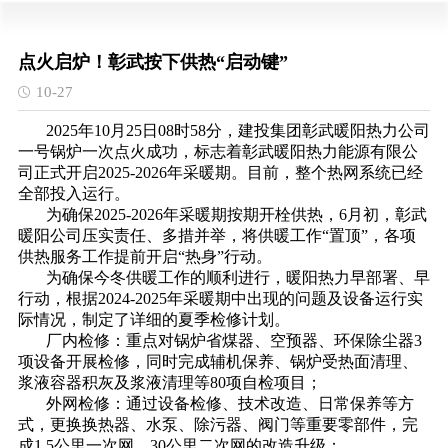
点火启炉！彰武按下供热“启动键”
10-27
2025年10月25日08时58分，建投集团彰武暖阳热力公司
一号锅炉一次点火成功，标志着彰武暖阳热力能源有限公
司正式开启2025-2026年采暖期。目前，整个热网系统已经
全部投入运行。
为确保2025-2026年采暖期按期开栓供热，6月初，彰武
暖阳公司压实责任、多措并举，将供暖工作“置顶”，各项
供热服务工作提前开启“热身”行动。
为确保今冬供暖工作的顺利进行，暖阳热力早部署、早
行动，根据2024-2025年采暖期中出现的问题及设备运行实
际情况，制定了详细的夏季检修计划。
厂内检修：重点对锅炉省煤器、空预器、环保除尘器3
项设备开展检修，同时完成辅机保养、锅炉受热面清理、
浆液容器积灰及浆液清理等80项自检项目；
外网检修：通过设备检修、技术改造、日常保养等方
式，更换换热器、水泵、除污器、阀门等重要零部件，完
成1.5公里一次网、30公里二次网的改造升级；