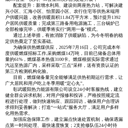
配套提升：新增水利局、建设街两座热力站，可解决建
兴小区、汇海小区、怡景园小区、农行住宅等供热末端用
户供暖问题，改善供暖面积11.84万平方米，预计提升1392
户居民供暖质量；完成第三路备用电源施工，三台锅炉已
全部检修完毕，供暖季将实行“两用一备”模式。
通过上述举措，有效消除了供暖缺陷，为今冬明春的稳
定供热奠定了坚实基础。
为确保供热燃煤供应，2025年7月16日，公司完成本年
度供暖燃煤招标工作,采购燃煤14万吨，目前已储备总体用
量的61%，燃煤基本热值3100卡。燃煤根据实际需求通过
汽运至热源厂内，采样采取“三点”采样，送有资质认证的
第三方检测机构化验。
目前，燃煤储备量完全能够满足供热初期运行需求，让
广大居民和用户吃上冬季用暖“定心丸”。
彰武暖阳热力能源有限公司设立24小时客服热线，建立
健全群众诉求机制，对用户报修和投诉，严格按照规定流
程进行处理，做到快速响应、跟踪回访，确保用户合理诉
求得到妥善解决；打造“一站式”服务大厅，满足用户多样
化用热需求。
加强应急保障工作，建立漏点快速处置机制，确保遇漏
点第一时间处理、最快速度恢复；2支抢修队伍24小时待