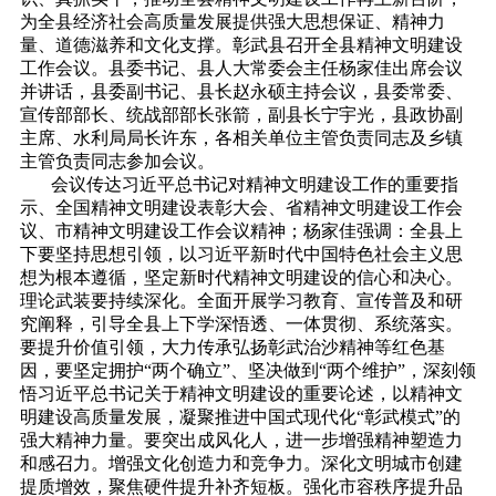
为全县经济社会高质量发展提供强大思想保证、精神力
量、道德滋养和文化支撑。彰武县召开全县精神文明建设
工作会议。县委书记、县人大常委会主任杨家佳出席会议
并讲话，县委副书记、县长赵永硕主持会议，县委常委、
宣传部部长、统战部部长张箭，副县长宁宇光，县政协副
主席、水利局局长许东，各相关单位主管负责同志及乡镇
主管负责同志参加会议。
会议传达习近平总书记对精神文明建设工作的重要指
示、全国精神文明建设表彰大会、省精神文明建设工作会
议、市精神文明建设工作会议精神；杨家佳强调：全县上
下要坚持思想引领，以习近平新时代中国特色社会主义思
想为根本遵循，坚定新时代精神文明建设的信心和决心。
理论武装要持续深化。全面开展学习教育、宣传普及和研
究阐释，引导全县上下学深悟透、一体贯彻、系统落实。
要提升价值引领，大力传承弘扬彰武治沙精神等红色基
因，要坚定拥护“两个确立”、坚决做到“两个维护”，深刻领
悟习近平总书记关于精神文明建设的重要论述，以精神文
明建设高质量发展，凝聚推进中国式现代化“彰武模式”的
强大精神力量。要突出成风化人，进一步增强精神塑造力
和感召力。增强文化创造力和竞争力。深化文明城市创建
提质增效，聚焦硬件提升补齐短板。强化市容秩序提升品