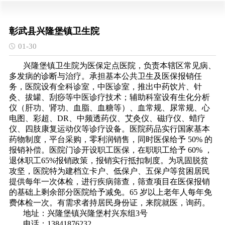
彰武县兴隆堡镇卫生院
01-30
兴隆堡镇卫生院为医保定点医院，负责本辖区常见病、
多发病的诊断与治疗。承担基本公共卫生及医保报销任
务，医院设有全科诊室，中医诊室，推出中药饮片、针
灸、拔罐、刮痧等中医诊疗技术；辅助科室设有生化分析
仪（肝功、肾功、血脂、血糖等）、血常规、尿常规、心
电图、彩超、DR、中频透药仪、艾灸仪、磁疗仪、蜡疗
仪、四肢康复运动仪等诊疗设备。医院药品实行国家基本
药物制度，平台采购，零利润销售，同时医保给予 50% 的
报销补偿。医院门诊开设职工医保，在职职工给予 60% ，
退休职工65%报销政策，报销实行抵扣制度。为巩固脱贫
攻坚，医院特为建档立卡户、低保户、五保户等贫困居民
提供每年一次体检，进行疾病筛查，筛查项目在医保报销
的基础上剩余部分医院给予减免。65 岁以上老年人每年免
费体检一次。有需求者持居民身份证，来院就医，询药。
地址：兴隆堡镇兴隆堡村兴东组3号
电话：13841876232