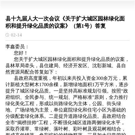
县十九届人大一次会议《关于扩大城区园林绿化面
积和提升绿化品质的议案》（第1号）答复
02-14
李鑫委员：
您好！
您关于扩大城区园林绿化面积和提升绿化品质的议案，
县林草局牵头，县住建局、经济开发区、沈彰新城、县自
然资源局配合答复如下：
县政府高度重视，年初以来共投入资金300余万元，累
计新植大型树木1700余棵，新增绿地面积1万平方米，逐步
提升了城区绿化品质。一是坚持高标准规划引领。按照“政
府组织、全民参与、统一规划、严格标准”原则，全力推行
绿化美化工程，形成以街路绿化为主体，公园、街头绿
地、广场绿地为主景，单位庭院绿化和住宅小区为基础的
分级配套绿化体系。二是提升道路绿化品质。县政府结合
全市“揭榜挂帅”工程，不断强化城区道路两侧绿化水平，
采取乔灌草、常绿树、落叶树、彩叶树及观花树相结合，