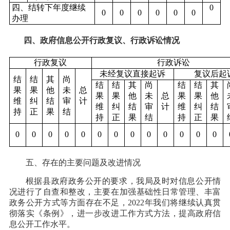
四、结转下年度继续
0
0
0
0
0
0
0
办理
四、政府信息公开行政复议、行政诉讼情况
行政复议
行政诉讼
未经复议直接起诉
复议后起
结
结
其
尚
结
结
其
尚
结
结
其
果
果
他
未
总
果
果
他
未
总
果
果
他
维
纠
结
审
计
维
纠
结
审
计
维
纠
结
持
正
果
结
持
正
果
结
持
正
果
0
0
0
0
0
0
0
0
0
0
0
0
0
五、存在的主要问题及改进情况
根据县政府政务公开的要求，我局及时对信息公开情
况进行了自查和整改，主要在加强基础性日常管理、丰富
政务公开方式等方面存在不足，
2022年我们将继续认真贯
彻落实《条例》，进一步改进工作方式方法，提高政府信
息公开工作水平。