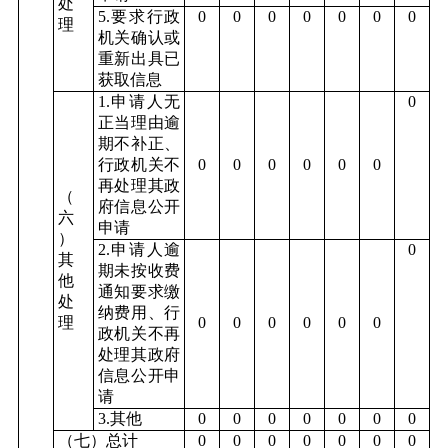
处
5.要求行政
0
0
0
0
0
0
0
理
机关确认或
重新出具已
获取信息
1.申请人无
0
正当理由逾
期不补正、
行政机关不
0
0
0
0
0
0
再处理其政
（
府信息公开
六
申请
）
2.申请人逾
0
其
期未按收费
他
通知要求缴
处
纳费用、行
理
0
0
0
0
0
0
政机关不再
处理其政府
信息公开申
请
3.其他
0
0
0
0
0
0
0
（七）总计
0
0
0
0
0
0
0