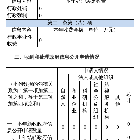
信息内容
本年处理决定数量
行政处罚
6
行政强制
0
第二十条第（八）项
信息内容
本年收费金额（单位：万元）
行政事业性
0
收费
三、收到和处理政府信息公开申请情况
申请人情况
法人或其他组织
（本列数据的勾稽关
社
法
系为：第一项加第二
自
商
科
会
律
总
项之和，等于第三项
然
业
研
公
服
其
计
加第四项之和）
人
企
机
益
务
他
业
构
组
机
织
构
一、本年新收政府信
0
0
0
0
0
0
0
息公开申请数量
二、上年结转政府信
0