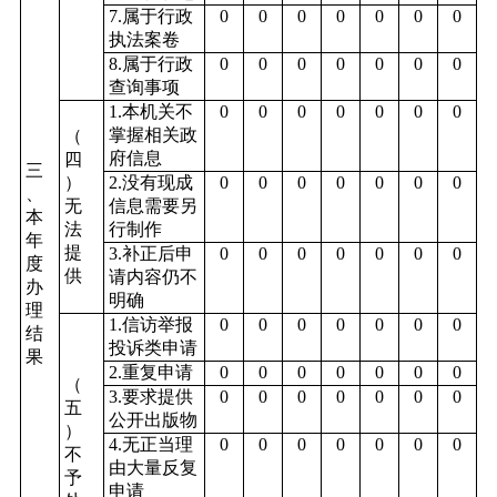
7.属于行政
0
0
0
0
0
0
0
执法案卷
8.属于行政
0
0
0
0
0
0
0
查询事项
1.本机关不
0
0
0
0
0
0
0
掌握相关政
（
府信息
四
三
）
2.没有现成
0
0
0
0
0
0
0
、
无
信息需要另
本
法
行制作
年
提
3.补正后申
0
0
0
0
0
0
0
度
供
请内容仍不
办
明确
理
1.信访举报
0
0
0
0
0
0
0
结
投诉类申请
果
2.重复申请
0
0
0
0
0
0
0
（
3.要求提供
0
0
0
0
0
0
0
五
公开出版物
）
4.无正当理
0
0
0
0
0
0
0
不
由大量反复
予
申请