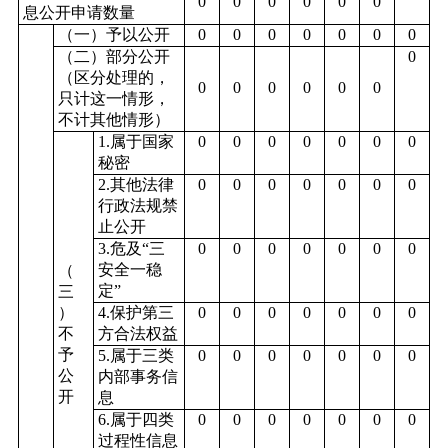
0
0
0
0
0
0
息公开申请数量
（一）予以公开
0
0
0
0
0
0
0
（二）部分公开
0
（区分处理的，
0
0
0
0
0
0
只计这一情形，
不计其他情形）
1.属于国家
0
0
0
0
0
0
0
秘密
2.其他法律
0
0
0
0
0
0
0
行政法规禁
止公开
3.危及“三
0
0
0
0
0
0
0
安全一稳
（
定”
三
）
4.保护第三
0
0
0
0
0
0
0
不
方合法权益
予
5.属于三类
0
0
0
0
0
0
0
公
内部事务信
开
息
6.属于四类
0
0
0
0
0
0
0
过程性信息