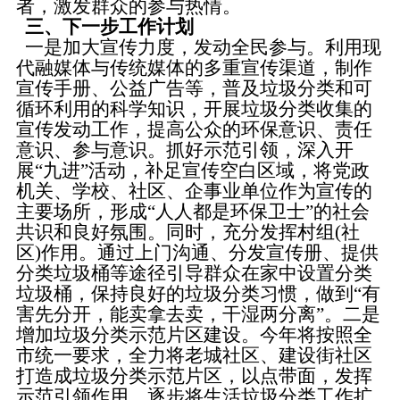
者，激发群众的参与热情。
三、下一步工作计划
一是加大宣传力度，发动全民参与。利用现
代融媒体与传统媒体的多重宣传渠道，制作
宣传手册、公益广告等，普及垃圾分类和可
循环利用的科学知识，开展垃圾分类收集的
宣传发动工作，提高公众的环保意识、责任
意识、参与意识。抓好示范引领，深入开
展“九进”活动，补足宣传空白区域，将党政
机关、学校、社区、企事业单位作为宣传的
主要场所，形成“人人都是环保卫士”的社会
共识和良好氛围。同时，充分发挥村组(社
区)作用。通过上门沟通、分发宣传册、提供
分类垃圾桶等途径引导群众在家中设置分类
垃圾桶，保持良好的垃圾分类习惯，做到“有
害先分开，能卖拿去卖，干湿两分离”。二是
增加垃圾分类示范片区建设。今年将按照全
市统一要求，全力将老城社区、建设街社区
打造成垃圾分类示范片区，以点带面，发挥
示范引领作用，逐步将生活垃圾分类工作扩