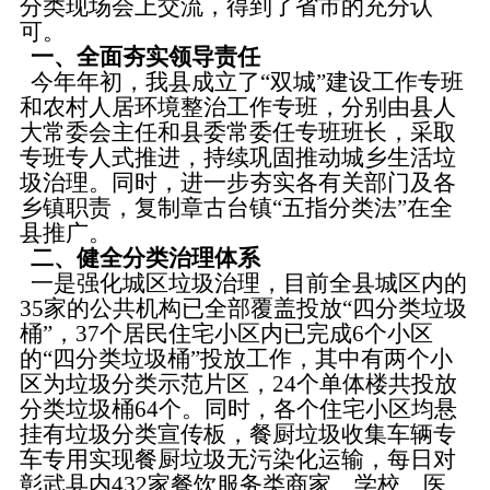
分类现场会上交流，得到了省市的充分认
可。
一、全面夯实领导责任
今年年初，我县成立了“双城”建设工作专班
和农村人居环境整治工作专班，分别由县人
大常委会主任和县委常委任专班班长，采取
专班专人式推进，持续巩固推动城乡生活垃
圾治理。同时，进一步夯实各有关部门及各
乡镇职责，复制章古台镇“五指分类法”在全
县推广。
二、健全分类治理体系
一是强化城区垃圾治理，目前全县城区内的
35家的公共机构已全部覆盖投放“四分类垃圾
桶”，37个居民住宅小区内已完成6个小区
的“四分类垃圾桶”投放工作，其中有两个小
区为垃圾分类示范片区，24个单体楼共投放
分类垃圾桶64个。同时，各个住宅小区均悬
挂有垃圾分类宣传板，餐厨垃圾收集车辆专
车专用实现餐厨垃圾无污染化运输，每日对
彰武县内432家餐饮服务类商家、学校、医