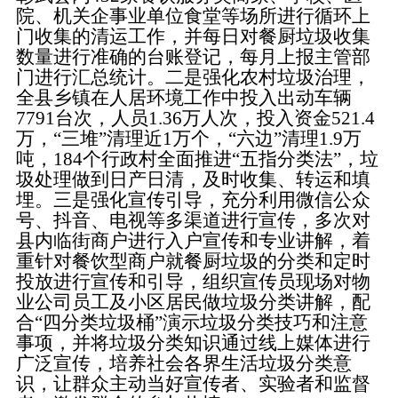
院、机关企事业单位食堂等场所进行循环上
门收集的清运工作，并每日对餐厨垃圾收集
数量进行准确的台账登记，每月上报主管部
门进行汇总统计。二是强化农村垃圾治理，
全县乡镇在人居环境工作中投入出动车辆
7791台次，人员1.36万人次，投入资金521.4
万，“三堆”清理近1万个，“六边”清理1.9万
吨，184个行政村全面推进“五指分类法”，垃
圾处理做到日产日清，及时收集、转运和填
埋。三是强化宣传引导，充分利用微信公众
号、抖音、电视等多渠道进行宣传，多次对
县内临街商户进行入户宣传和专业讲解，着
重针对餐饮型商户就餐厨垃圾的分类和定时
投放进行宣传和引导，组织宣传员现场对物
业公司员工及小区居民做垃圾分类讲解，配
合“四分类垃圾桶”演示垃圾分类技巧和注意
事项，并将垃圾分类知识通过线上媒体进行
广泛宣传，培养社会各界生活垃圾分类意
识，让群众主动当好宣传者、实验者和监督