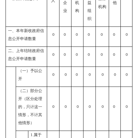
人
企
机
益
他
机构
业
构
组
织
一、本年新收政府信
0
0
0
0
0
0
0
息公开申请数量
二、上年结转政府信
0
0
0
0
0
0
0
息公开申请数量
（一）予以公
0
0
0
0
0
0
0
开
（二）部分公
开（区分处理
的，只计这一
0
0
0
0
0
0
0
情形，不计其
他情形）
1.属于