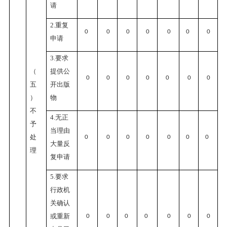
请
2.重复
0
0
0
0
0
0
0
申请
3.要求
（
提供公
0
0
0
0
0
0
0
五
开出版
）
物
不
4.无正
予
当理由
处
0
0
0
0
0
0
0
大量反
理
复申请
5.要求
行政机
关确认
或重新
0
0
0
0
0
0
0