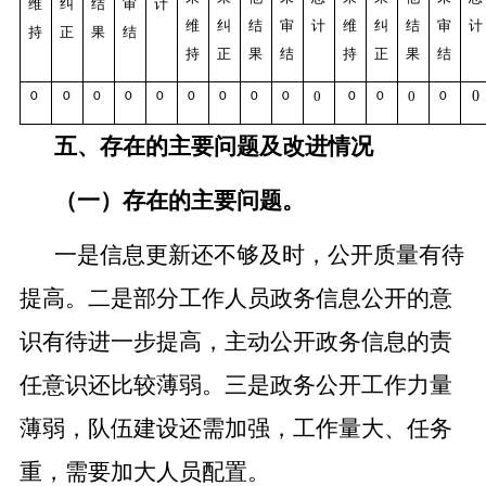
维
纠
结
审
计
维
纠
结
审
计
维
纠
结
审
计
持
正
果
结
持
正
果
结
持
正
果
结
0
0
0
0
0
0
0
0
0
0
0
0
0
0
0
五、存在的主要问题及改进情况
（一）存在的主要问题。
一是信息更新还不够及时，公开质量有待
提高。二是部分工作人员政务信息公开的意
识有待进一步提高，主动公开政务信息的责
任意识还比较薄弱。三是政务公开工作力量
薄弱，队伍建设还需加强，工作量大、任务
重，需要加大人员配置。