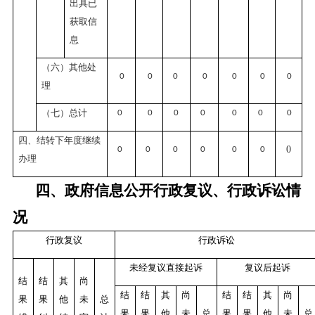
出具已
获取信
息
（六）其他处
0
0
0
0
0
0
0
理
（七）总计
0
0
0
0
0
0
0
四、结转下年度继续
0
0
0
0
0
0
0
办理
四、政府信息公开行政复议、行政诉讼情
况
行政复议
行政诉讼
未经复议直接起诉
复议后起诉
结
结
其
尚
结
结
其
尚
结
结
其
尚
果
果
他
未
总
果
果
他
未
总
果
果
他
未
总