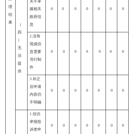
关不掌
理
握相关
0
0
0
0
0
0
0
结
政府信
果
（
息
四
2.没有
）
现成信
无
息需要
0
0
0
0
0
0
0
法
另行制
提
作
供
3.补正
后申请
0
0
0
0
0
0
0
内容仍
不明确
1.信访
举报投
0
0
0
0
0
0
0
诉类申