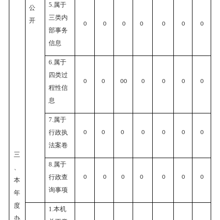
5.属于
公
三类内
开
0
0
0
0
0
0
0
部事务
信息
6.属于
四类过
0
0
00
0
0
0
0
程性信
息
7.属于
行政执
0
0
0
0
0
0
0
法案卷
三
8.属于
、
行政查
0
0
0
0
0
0
0
本
询事项
年
度
1.本机
办