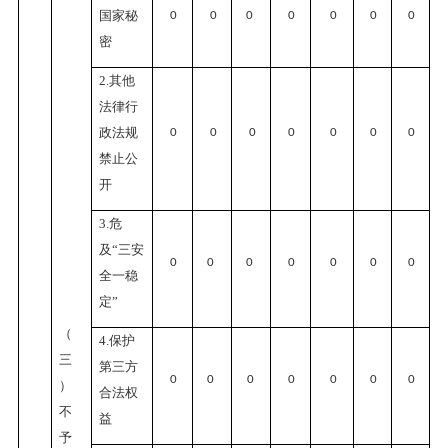
国家秘
0
0
0
0
0
0
0
密
2.其他
法律行
政法规
0
0
0
0
0
0
0
禁止公
开
3.危
及“三安
0
0
0
0
0
0
0
全一稳
定”
（
4.保护
三
第三方
0
0
0
0
0
0
0
）
合法权
不
益
予