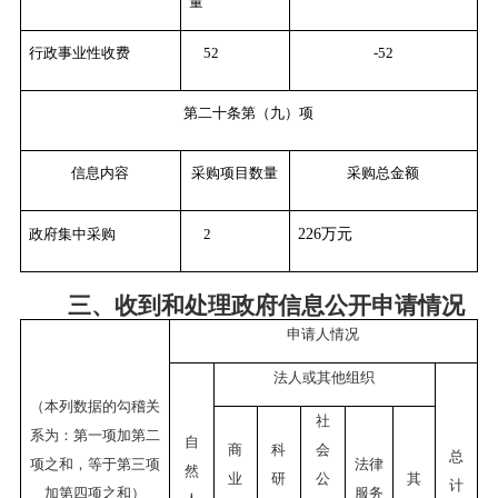
量
行政事业性收费
52
-52
第二十条第（九）项
信息内容
采购项目数量
采购总金额
政府集中采购
2
226万元
三、收到和处理政府信息公开申请情况
申请人情况
法人或其他组织
（本列数据的勾稽关
社
系为：第一项加第二
自
商
科
会
总
项之和，等于第三项
法律
然
业
研
公
其
计
加第四项之和）
服务