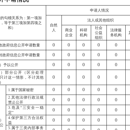
申请人情况
据的勾稽关系为：第一项加
法人或其他组织
和，等于第三项加第四项之
自然
和）
社会
人
商业
科研
法律服
公益
企业
机构
务机构
组织
0
0
0
0
0
收政府信息公开申请数量
0
0
0
0
0
转政府信息公开申请数量
0
0
0
0
0
）予以公开
二）部分公开（区分处理
0
0
0
0
0
只计这一情形，不计其他
）
0
0
0
0
0
1.属于国家秘密
2.其他法律行政法规
0
0
0
0
0
禁止公开
3.危及“三安全一稳
0
0
0
0
0
定”
4.保护第三方合法权
0
0
0
0
0
）
益
公
5.属于三类内部事务