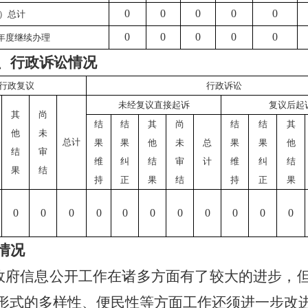
0
0
0
0
0
）总计
0
0
0
0
0
年度继续办理
、行政诉讼情况
行政复议
行政诉讼
未经复议直接起诉
复议后起
其
尚
结
结
其
尚
结
结
其
他
未
总计
果
果
他
未
总
果
果
他
结
审
维
纠
结
审
计
维
纠
结
果
结
持
正
果
结
持
正
果
0
0
0
0
0
0
0
0
0
0
0
情况
局政府信息公开工作在诸多方面有了较大的进步，
形式的多样性、便民性等方面工作还须进一步改