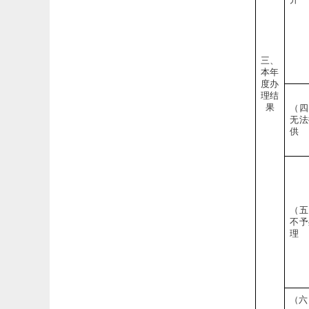
三、
本年
度办
理结
果
（四
无法
供
（五
不予
理
（六