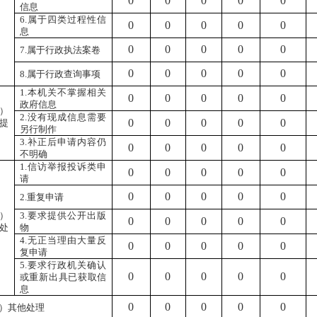
0
0
0
0
0
信息
6.属于四类过程性信
0
0
0
0
0
息
0
0
0
0
0
7.属于行政执法案卷
0
0
0
0
0
8.属于行政查询事项
1.本机关不掌握相关
0
0
0
0
0
政府信息
）
2.没有现成信息需要
0
0
0
0
0
提
另行制作
3.补正后申请内容仍
0
0
0
0
0
不明确
1.信访举报投诉类申
0
0
0
0
0
请
0
0
0
0
0
2.重复申请
）
3.要求提供公开出版
0
0
0
0
0
处
物
4.无正当理由大量反
0
0
0
0
0
复申请
5.要求行政机关确认
0
0
0
0
0
或重新出具已获取信
息
0
0
0
0
0
）其他处理