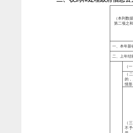
（本列数
第二项之
一、本年新
二、上年结
（一
（
的，
情形
（三
不予
开