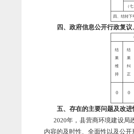
（七
四、结转下
四、政府信息公开行政复议
结
结
果
果
维
纠
持
正
0
0
五、存在的主要问题及改进
2020年，县营商环境建设
内容的及时性、全面性以及公开