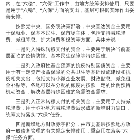
内，在
“六稳”、“六保”工作中，由地方统筹安排使用。只要
是用于“六稳”、“六保”方面的支出，基层可根据实际作出妥
善安排。
按照党中央、国务院决策部署，中央直达资金主要用
于保就业、保基本民生、保市场主体，包括支持减税降
费、减租降息、扩大消费和投资等方面。具体来说：
一是列入特殊转移支付的资金，主要用于解决当前基
层面临的疫情防控、基本民生保障等特殊困难。
二是列入政府性基金预算的抗疫特别国债资金，主要
用于有一定资产收益保障的公共卫生等基础设施建设和抗
疫相关支出，包括支持小微企业发展、财政贴息、减免租
金补贴等。各地可以在分配的额度内按照一定的比例预留
机动资金，解决基层特殊困难的急需资金需求。
三是列入正常转移支付的相关资金，主要用于支持减
税降费，用于弥补地方减税降费后形成的新增财力缺口，
统筹支持落实
“六保”任务。
四是新增地方财政赤字部分，由市县基层按照地方政
府一般债务管理的有关规定安排使用，重点用在落实
“六
保”任务方面。