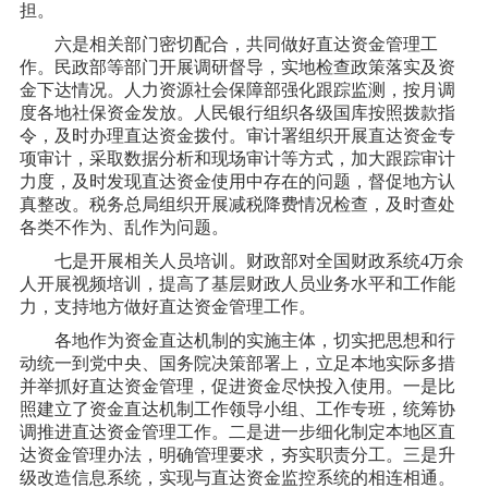
担。
六是相关部门密切配合，共同做好直达资金管理工
作。民政部等部门开展调研督导，实地检查政策落实及资
金下达情况。人力资源社会保障部强化跟踪监测，按月调
度各地社保资金发放。人民银行组织各级国库按照拨款指
令，及时办理直达资金拨付。审计署组织开展直达资金专
项审计，采取数据分析和现场审计等方式，加大跟踪审计
力度，及时发现直达资金使用中存在的问题，督促地方认
真整改。税务总局组织开展减税降费情况检查，及时查处
各类不作为、乱作为问题。
七是开展相关人员培训。财政部对全国财政系统
4万余
人开展视频培训，提高了基层财政人员业务水平和工作能
力，支持地方做好直达资金管理工作。
各地作为资金直达机制的实施主体，切实把思想和行
动统一到党中央、国务院决策部署上，立足本地实际多措
并举抓好直达资金管理，促进资金尽快投入使用。一是比
照建立了资金直达机制工作领导小组、工作专班，统筹协
调推进直达资金管理工作。二是进一步细化制定本地区直
达资金管理办法，明确管理要求，夯实职责分工。三是升
级改造信息系统，实现与直达资金监控系统的相连相通。