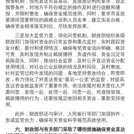
预警机制，按照直达市县基层、直接惠企利民要求，设定
预警条件，对地方不符合规定的操作及时进行提醒和通
报，并限时整改，确保资金规范使用。同时，要求市县抓
紧摸排需要帮扶的困难企业和人员名单，建立实名台账，
确保资金精准落实到位、尽快发挥效果。
三是加大监督力度，强化问责机制。财政部组织各级
财政部门加强对资金的日常监督和重点监控，实时跟踪资
金分配、拨付和使用情况，确保每笔资金流向明确、账目
可查。及时发现并制止截留挪用、弄虚作假、资金沉淀等
风险苗头。同时，推动社会监督，及时公开直达资金分配
使用情况，对社会公众反映的情况及时回应、及时整改。
针对监管过程中发现的问题，各地坚持查改结合，即查即
改，有力强化了对直达资金
“最后一公里”的监督，对提高
直达资金效益发挥了重要作用。依法依规对相关责任人严
肃问责，发现一起、处理一起、问责一起。对虚报冒领、
截留挪用的行为，还要按规定收回相关资金，重新安排使
用。
此外，财政部还与审计、人民银行等部门加强协作，
形成监管合力，确保有关资金科学规范高效使用。
六、财政部与有关部门采取了哪些措施确保资金直达