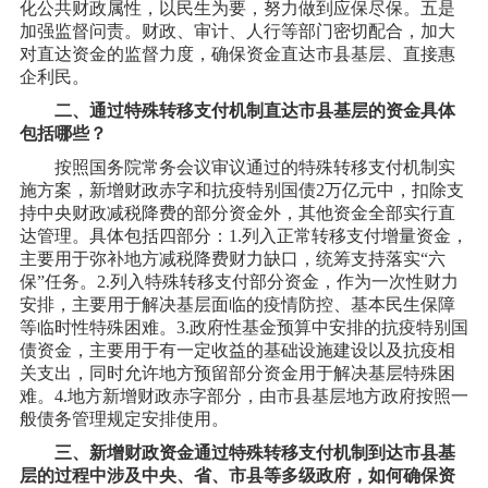
化公共财政属性，以民生为要，努力做到应保尽保。五是
加强监督问责。财政、审计、人行等部门密切配合，加大
对直达资金的监督力度，确保资金直达市县基层、直接惠
企利民。
二、通过特殊转移支付机制直达市县基层的资金具体
包括哪些？
按照国务院常务会议审议通过的特殊转移支付机制实
施方案，新增财政赤字和抗疫特别国债
2万亿元中，扣除支
持中央财政减税降费的部分资金外，其他资金全部实行直
达管理。具体包括四部分：1.列入正常转移支付增量资金，
主要用于弥补地方减税降费财力缺口，统筹支持落实“六
保”任务。2.列入特殊转移支付部分资金，作为一次性财力
安排，主要用于解决基层面临的疫情防控、基本民生保障
等临时性特殊困难。3.政府性基金预算中安排的抗疫特别国
债资金，主要用于有一定收益的基础设施建设以及抗疫相
关支出，同时允许地方预留部分资金用于解决基层特殊困
难。4.地方新增财政赤字部分，由市县基层地方政府按照一
般债务管理规定安排使用。
三、新增财政资金通过特殊转移支付机制到达市县基
层的过程中涉及中央、省、市县等多级政府，如何确保资