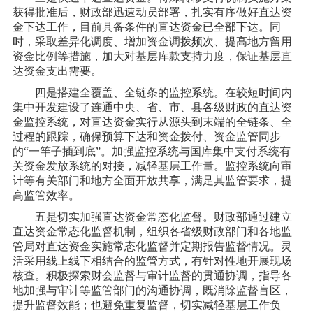
获得批准后，财政部迅速动员部署，扎实有序做好直达资
金下达工作，目前具备条件的直达资金已全部下达。同
时，采取差异化调度、增加资金调拨频次、提高地方留用
资金比例等措施，加大对基层库款支持力度，保证基层直
达资金支出需要。
四是搭建全覆盖、全链条的监控系统。在较短时间内
集中开发建设了连通中央、省、市、县各级财政的直达资
金监控系统，对直达资金实行从源头到末端的全链条、全
过程的跟踪，确保预算下达和资金拨付、资金监管同步
的
“一竿子插到底”。加强监控系统与国库集中支付系统有
关资金发放系统的对接，减轻基层工作量。监控系统向审
计等有关部门和地方全面开放共享，满足其监管要求，提
高监管效率。
五是切实加强直达资金常态化监督。财政部通过建立
直达资金常态化监督机制，组织各省级财政部门和各地监
管局对直达资金实施常态化监督并定期报告监督情况。灵
活采用线上线下相结合的监管方式，有针对性地开展现场
核查。积极探索财会监督与审计监督的贯通协调，指导各
地加强与审计等监管部门的沟通协调，既消除监督盲区，
提升监督效能；也避免重复监督，切实减轻基层工作负