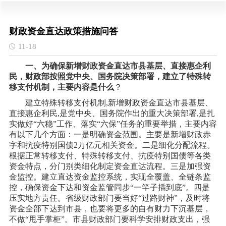
财政资金直达政策措施问答
11-18
一、为确保新增财政资金直达市县基层、直接惠企利
民，财政部按照党中央、国务院决策部署，建立了特殊转
移支付机制，主要内容是什么
？
建立特殊转移支付机制
,新增财政资金直达市县基层、
直接惠企利民,是党中央、国务院作出的重大决策部署,是扎
实做好“六稳”工作、落实“六保”任务的重要举措，主要内容
有以下几个方面：一是明确资金范围。主要是新增财政赤
字和抗疫特别国债2万亿元相关资金。二是细化分配流程。
根据正常转移支付、特殊转移支付、抗疫特别国债等各类
资金特点，分门别类细化制定资金直达流程。三是加强资
金监控。建立直达资金监控系统，实现全覆盖、全链条监
控，确保资金下达和资金监管同步“一竿子插到底”。四是
压实地方责任。省级财政部门要当好“过路财神”，及时将
资金全部下达到市县，也要将更多的自有财力下沉基层，
不做“甩手掌柜”。市县财政部门要科学安排财政支出，强