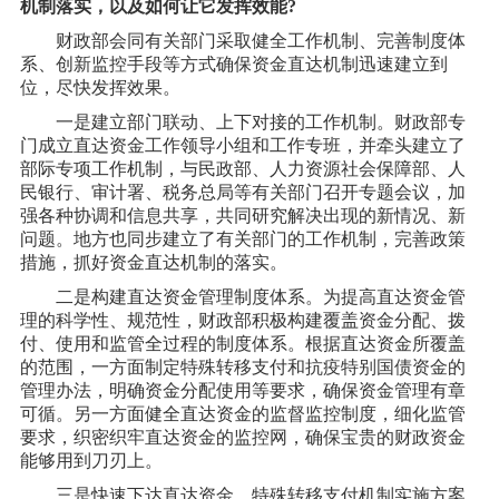
机制落实，以及如何让它发挥效能
?
财政部会同有关部门采取健全工作机制、完善制度体
系、创新监控手段等方式确保资金直达机制迅速建立到
位，尽快发挥效果。
一是建立部门联动、上下对接的工作机制。财政部专
门成立直达资金工作领导小组和工作专班，并牵头建立了
部际专项工作机制，与民政部、人力资源社会保障部、人
民银行、审计署、税务总局等有关部门召开专题会议，加
强各种协调和信息共享，共同研究解决出现的新情况、新
问题。地方也同步建立了有关部门的工作机制，完善政策
措施，抓好资金直达机制的落实。
二是构建直达资金管理制度体系。为提高直达资金管
理的科学性、规范性，财政部积极构建覆盖资金分配、拨
付、使用和监管全过程的制度体系。根据直达资金所覆盖
的范围，一方面制定特殊转移支付和抗疫特别国债资金的
管理办法，明确资金分配使用等要求，确保资金管理有章
可循。另一方面健全直达资金的监督监控制度，细化监管
要求，织密织牢直达资金的监控网，确保宝贵的财政资金
能够用到刀刃上。
三是快速下达直达资金。特殊转移支付机制实施方案