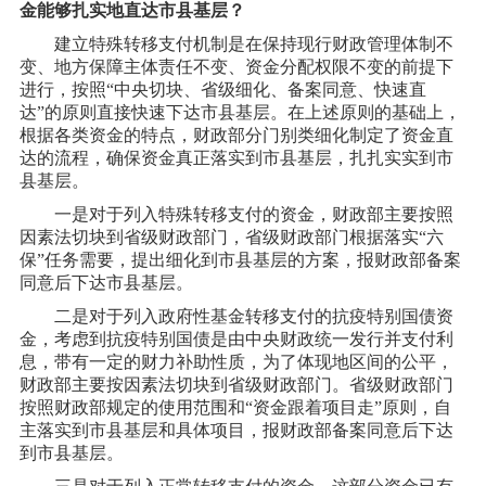
金能够扎实地直达市县基层？
建立特殊转移支付机制是在保持现行财政管理体制不
变、地方保障主体责任不变、资金分配权限不变的前提下
进行，按照
“中央切块、省级细化、备案同意、快速直
达”的原则直接快速下达市县基层。在上述原则的基础上，
根据各类资金的特点，财政部分门别类细化制定了资金直
达的流程，确保资金真正落实到市县基层，扎扎实实到市
县基层。
一是对于列入特殊转移支付的资金，财政部主要按照
因素法切块到省级财政部门，省级财政部门根据落实
“六
保”任务需要，提出细化到市县基层的方案，报财政部备案
同意后下达市县基层。
二是对于列入政府性基金转移支付的抗疫特别国债资
金，考虑到抗疫特别国债是由中央财政统一发行并支付利
息，带有一定的财力补助性质，为了体现地区间的公平，
财政部主要按因素法切块到省级财政部门。省级财政部门
按照财政部规定的使用范围和
“资金跟着项目走”原则，自
主落实到市县基层和具体项目，报财政部备案同意后下达
到市县基层。