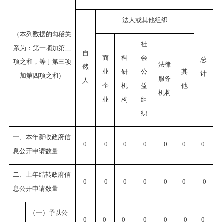
法人或其他组织
（本列数据的勾稽关
社
系为：第一项加第二
自
商
科
会
总
项之和，等于第三项
法律
然
业
研
公
其
计
加第四项之和）
服务
人
企
机
益
他
机构
业
构
组
织
一、本年新收政府信
0
0
0
0
0
0
0
息公开申请数量
二、上年结转政府信
0
0
0
0
0
0
0
息公开申请数量
（一）予以公
0
0
0
0
0
0
0