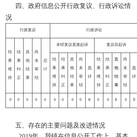
四、政府信息公开行政复议、行政诉讼情
况
行政复议
行政诉讼
未经复议直接起诉
复议后起诉
结
结
其
尚
结
结
其
尚
结
结
其
尚
果
果
他
未
总
果
果
他
未
总
果
果
他
未
总
维
纠
结
审
计
维
纠
结
审
计
维
纠
结
审
计
持
正
果
结
持
正
果
结
持
正
果
结
0
0
0
0
0
0
0
0
0
0
0
0
0
0
0
五、
存在的主要问题及改进情况
2019年，
我
镇在信息公开工作上，基本