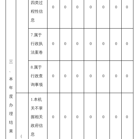
四类过
0
0
0
0
0
0
0
程性信
息
7.属于
行政执
0
0
0
0
0
0
0
法案卷
三
8.属于
、
行政查
0
0
0
0
0
0
0
本
询事项
年
度
1.本机
办
关不掌
理
握相关
0
0
0
0
0
0
0
结
政府信
果
息
（