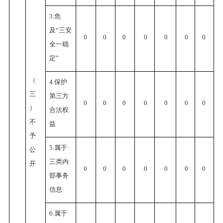
3.危
及“三安
0
0
0
0
0
0
0
全一稳
定”
（
4.保护
三
第三方
0
0
0
0
0
0
0
）
合法权
不
益
予
5.属于
公
三类内
开
0
0
0
0
0
0
0
部事务
信息
6.属于