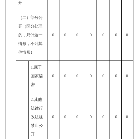
开
（二）部分公
开（区分处理
的，只计这一
0
0
0
0
0
0
0
情形，不计其
他情形）
1.属于
国家秘
0
0
0
0
0
0
0
密
2.其他
法律行
政法规
0
0
0
0
0
0
0
禁止公
开