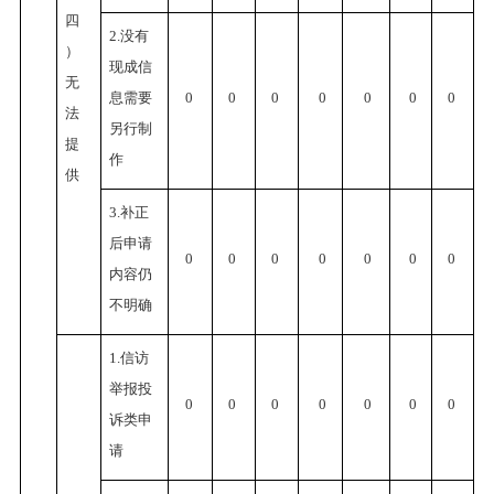
四
2.没有
）
现成信
无
息需要
0
0
0
0
0
0
0
法
另行制
提
作
供
3.补正
后申请
0
0
0
0
0
0
0
内容仍
不明确
1.信访
举报投
0
0
0
0
0
0
0
诉类申
请