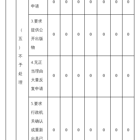
0
0
0
0
0
0
0
申请
3.要求
（
提供公
0
0
0
0
0
0
0
五
开出版
）
物
不
4.无正
予
当理由
处
0
0
0
0
0
0
0
大量反
理
复申请
5.要求
行政机
关确认
或重新
0
0
0
0
0
0
0
出具已