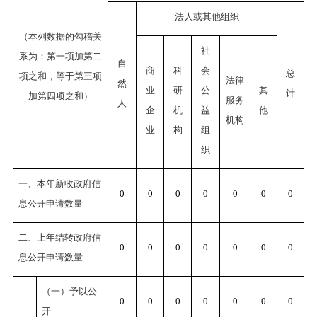
法人或其他组织
（本列数据的勾稽关
社
系为：第一项加第二
自
商
科
会
总
项之和，等于第三项
法律
然
业
研
公
其
计
加第四项之和）
服务
人
企
机
益
他
机构
业
构
组
织
一、本年新收政府信
0
0
0
0
0
0
0
息公开申请数量
二、上年结转政府信
0
0
0
0
0
0
0
息公开申请数量
（一）予以公
0
0
0
0
0
0
0
开