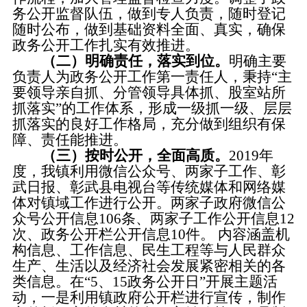
务公开监督队伍，做到专人负责，随时登记
随时公布，做到基础资料全面、真实，确保
政务公开工作扎实有效推进。
（二）明确责任，落实到位。
明确主要
负责人为政务公开工作第一责任人，秉持
“主
要领导亲自抓、分管领导具体抓、股室站所
抓落实”的工作体系，形成一级抓一级、层层
抓落实的良好工作格局，充分做到组织有保
障、责任能推进。
（三）按时公开，全面高质。
2019年
度，我镇利用
微信公众号、两家子工作、彰
武日报、彰武县电视台等
传统媒体和网络媒
体对镇域工作进行公开。两家子政府微信公
众号公开信息
106条、两家子工作公开信息12
次、政务公开栏公开信息10件。
内容涵盖机
构信息、工作信息
、民生工程
等与人民群众
生产、生活以及经济社会发展紧密相关的各
类信息。
在
“
5、15政务公开日
”
开展主题活
动，
一是利用镇政府公开栏进行宣传，制作