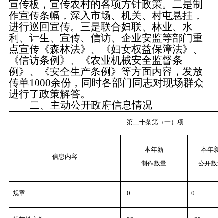
宣传板，宣传农村的各项方针政策。二是制
作宣传
条幅
，
深入市场、机关、村屯悬挂，
进行巡回宣传
。三是
联合妇联
、
林业、水
利、计生、
宣传、信访、企业安监
等部门重
点宣传《森林法》、《
妇女权益保障法
》、
《信访条例》、《农业机械安全监督条
例》、《安全生产条例》等方面内容，
发放
传单
10
00
余
份，同时各部门
同志
对
现场
群众
进行了政策解答。
二、主动公开政府信息情况
第二十条第（一）项
本年新
本年
信息内容
制作数量
公开数
规章
0
0