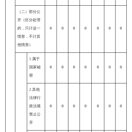
（二）部分公
开（区分处理
的，只计这一
0
0
0
0
0
0
0
情形，不计其
他情形）
1.属于
国家秘
0
0
0
0
0
0
0
密
2.其他
法律行
政法规
0
0
0
0
0
0
0
禁止公
开