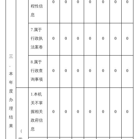
0
0
0
0
0
0
0
程性信
息
7.属于
行政执
0
0
0
0
0
0
0
法案卷
三
8.属于
、
行政查
0
0
0
0
0
0
0
本
询事项
年
度
1.本机
办
关不掌
理
握相关
0
0
0
0
0
0
0
结
政府信
果
息
（