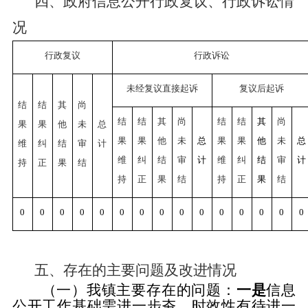
四、政府信息公开行政复议、行政诉讼情
况
行政复议
行政诉讼
未经复议直接起诉
复议后起诉
结
结
其
尚
结
结
其
尚
结
结
其
尚
果
果
他
未
总
果
果
他
未
总
果
果
他
未
总
维
纠
结
审
计
维
纠
结
审
计
维
纠
结
审
计
持
正
果
结
持
正
果
结
持
正
果
结
0
0
0
0
0
0
0
0
0
0
0
0
0
0
0
五、存在的主要问题及改进情况
（一）我镇主要存在的问题：
一是
信息
公开
工作基础需进一步夯
，时效性有待进一