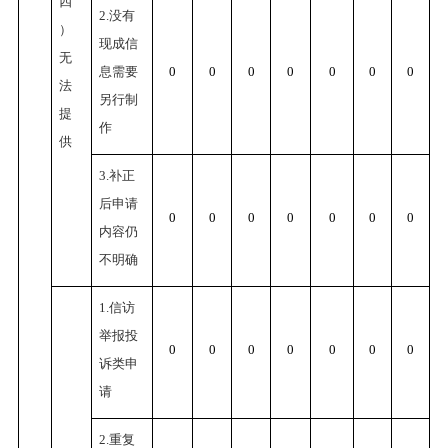
四
2.没有
）
现成信
无
息需要
0
0
0
0
0
0
0
法
另行制
提
作
供
3.补正
后申请
0
0
0
0
0
0
0
内容仍
不明确
1.信访
举报投
0
0
0
0
0
0
0
诉类申
请
2.重复