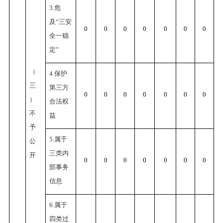
3.危
及“三安
0
0
0
0
0
0
0
全一稳
定”
（
4.保护
三
第三方
0
0
0
0
0
0
0
）
合法权
不
益
予
5.属于
公
三类内
开
0
0
0
0
0
0
0
部事务
信息
6.属于
四类过