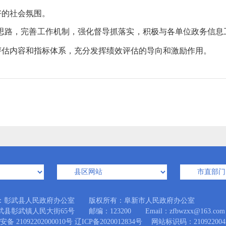
良好的社会氛围。
作思路，完善工作机制，强化督导抓落实，积极与各单位政务信
评估内容和指标体系，充分发挥绩效评估的导向和激励作用。
：彰武县人民政府办公室 版权所有：阜新市人民政府办公室
县彰武镇人民大街65号 邮编：123200 Email：zfbwzxx@163.com
备 21092202000010号
辽ICP备2020012834号
网站标识码：210922004