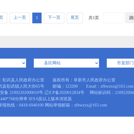
页
上一页
下一页
尾页
1
共1页
跳
：彰武县人民政府办公室 版权所有：阜新市人民政府办公室
县彰武镇人民大街65号 邮编：123200 Email：zfbwzxx@163.com
备 21092202000010号
辽ICP备2020012834号
网站标识码：210922004
440*768分辨率 IE9.0及以上版本浏览器
热线：0418-6940100 网站举报邮箱：zfbwzxx@163.com