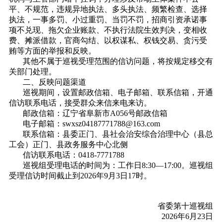
平、不规范，违规异地执法、多头执法、频繁检查、选择
执法，一事多罚、小过重罚、当罚不罚，招商引资承诺事
项不兑现、拖欠企业账款、不执行法院生效判决，变相收
费、摊派借款，官商勾结、以权谋私、权钱交易、贪污受
贿等方面的举报和反映。
其他不属于巡视受理范围的信访问题，将按规定移交有
关部门处理。
二、反映问题渠道
巡视期间，设置邮政信箱、电子邮箱、联系信箱，开通
信访联系电话，接受群众来信来电来访。
邮政信箱：辽宁省阜新市A056号邮政信箱
电子邮箱：swxsz04187771788@163.com
联系信箱：县委正门、县社会治安综合治理中心（县总
工会）正门、县政务服务中心北侧
信访联系电话：0418-7771788
巡视组受理电话的时间为：工作日8:30—17:00。巡视组
受理信访时间截止到2026年9月3日17时。
省委第十巡视组
2026年6月23日