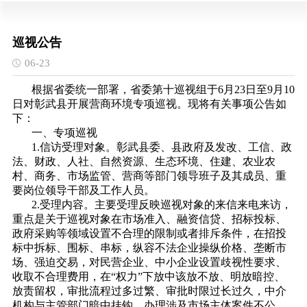
巡视公告
06-23
根据省委统一部署，省委第十巡视组于6月23日至9月10
日对彰武县开展营商环境专项巡视。现将有关事项公告如
下：
一、专项巡视
1.信访受理对象。彰武县委、县政府及发改、工信、政
法、财政、人社、自然资源、生态环境、住建、农业农
村、商务、市场监管、营商等部门领导班子及其成员、重
要岗位领导干部及工作人员。
2.受理内容。主要受理反映巡视对象的来信来电来访，
重点是关于巡视对象在市场准入、融资信贷、招标投标、
政府采购等领域设置不合理的限制或者排斥条件，在招投
标中拆标、围标、串标，纵容不法企业操纵价格、垄断市
场、强迫交易，对民营企业、中小企业设置歧视性要求、
收取不合理费用，在“权力”下放中该放不放、明放暗控、
放责留权，审批流程过多过繁、审批时限过长过久，中介
机构与主管部门暗中挂钩，办理涉及市场主体案件不公