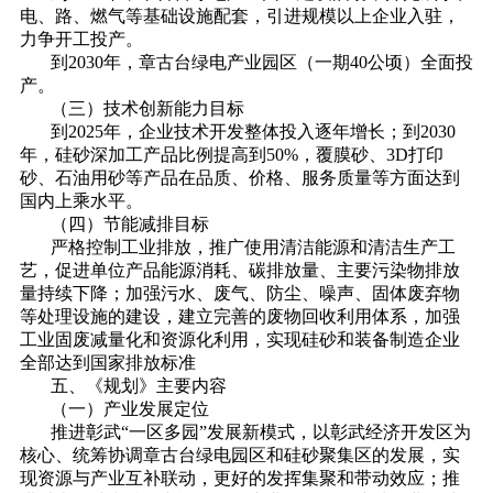
电、路、燃气等基础设施配套，引进规模以上企业入驻，
力争开工投产。
到2030年，章古台绿电产业园区（一期40公顷）全面投
产。
（三）
技术创新能力目标
到2025年，企业技术开发整体投入逐年增长；到2030
年，硅砂深加工产品比例提高到50%，覆膜砂、3D打印
砂、石油用砂等产品在品质、价格、服务质量等方面达到
国内上乘水平。
（四）节能减排目标
严格控制工业排放，推广使用清洁能源和清洁生产工
艺，促进单位产品能源消耗、碳排放量、主要污染物排放
量持续下降；加强污水、废气、防尘、噪声、固体废弃物
等处理设施的建设，建立完善的废物回收利用体系，加强
工业固废减量化和资源化利用，实现硅砂和装备制造企业
全部达到国家排放标准
五、《规划》主要内容
（一）产业发展定位
推进彰武“一区多园”发展新模式，以彰武经济开发区为
核心、统筹协调章古台绿电园区和硅砂聚集区的发展，实
现资源与产业互补联动，更好的发挥集聚和带动效应；推