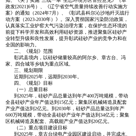
知、《关于实施“三线一单”生态环境分区管控意见》（阜
政发[2021]6号）、《辽宁省空气质量持续改善行动实施方
案》的通知（2024年7月）、《彰武县科尔沁沙地歼灭战行
动方案（2023-2030年）》。深入贯彻国家污染防治政策，
认真落实工业炉窑大气污染治理方案，在保护生态环境的
前提下科学开发和高效利用硅砂资源，推进聚集区硅砂产
业转型升级和良性发展，提升彰武硅砂产业的竞争力和在
全国的影响力。
二、《规划》范围
彰武县境内，以硅砂储量较高的阿尔乡、章古台、冯
家、四合城等乡镇为重点区域。
三、规划期限
近期到2025年，远期到2030年。
四、《规划》目标
（一）总量目标
到2025年，硅砂产品总量达到年产400万吨规模，带动
全县硅砂产业年产值达到15亿元；聚集区机械铸造及配套
产业产值达到2亿元。到2030年，硅砂产品总量达到年产
600万吨规模，带动全县硅砂产业年产值达到34亿元；聚集
区机械铸造及配套、高载能产业产值达到20亿元。
（二）重点项目建设目标
到2025年，章古台绿电产业园区建设启动，并完成水、