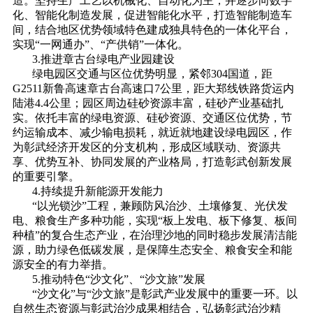
造。坚持生产工艺以机械化、自动化为主，并逐步向数字
化、智能化制造发展，促进智能化水平，打造智能制造车
间，结合地区优势领域特色建成独具特色的一体化平台，
实现“一网通办”、“产供销”一体化。
3.推进章古台绿电产业园建设
绿电园区交通与区位优势明显，紧邻304国道，距
G2511新鲁高速章古台高速口7公里，距大郑线铁路货运内
陆港4.4公里；园区周边硅砂资源丰富，硅砂产业基础扎
实。依托丰富的绿电资源、硅砂资源、交通区位优势，节
约运输成本、减少输电损耗，就近就地建设绿电园区，作
为彰武经济开发区的分支机构，形成区域联动、资源共
享、优势互补、协同发展的产业格局，打造彰武创新发展
的重要引擎。
4.持续提升新能源开发能力
“以光锁沙”工程，兼顾防风治沙、土壤修复、光伏发
电、粮食生产多种功能，实现“板上发电、板下修复、板间
种植”的复合生态产业，在治理沙地的同时稳步发展清洁能
源，助力绿色低碳发展，是保障生态安全、粮食安全和能
源安全的有力举措。
5.推动特色“沙文化”、“沙文旅”发展
“沙文化”与“沙文旅”是彰武产业发展中的重要一环。以
自然生态资源与彰武治沙成果相结合，弘扬彰武治沙精