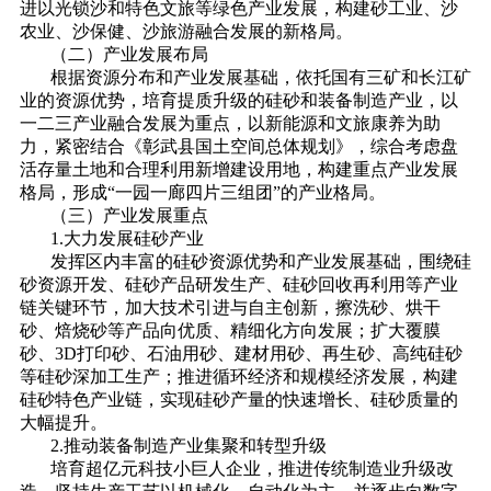
进以光锁沙和特色文旅等绿色产业发展，构建砂工业、沙
农业、沙保健、沙旅游融合发展的新格局。
（二）产业发展布局
根据资源分布和产业发展基础，依托国有三矿和长江矿
业的资源优势，培育提质升级的硅砂和装备制造产业，以
一二三产业融合发展为重点，以新能源和文旅康养为助
力，紧密结合《彰武县国土空间总体规划》，综合考虑盘
活存量土地和合理利用新增建设用地，构建重点产业发展
格局，形成“一园一廊四片三组团”的产业格局。
（三）产业发展重点
1.大力发展硅砂产业
发挥区内丰富的硅砂资源优势和产业发展基础，围绕硅
砂资源开发、硅砂产品研发生产、硅砂回收再利用等产业
链关键环节，加大技术引进与自主创新，擦洗砂、烘干
砂、焙烧砂等产品向优质、精细化方向发展；扩大覆膜
砂、3D打印砂、石油用砂、建材用砂、再生砂、高纯硅砂
等硅砂深加工生产；推进循环经济和规模经济发展，构建
硅砂特色产业链，实现硅砂产量的快速增长、硅砂质量的
大幅提升。
2.推动装备制造产业集聚和转型升级
培育超亿元科技小巨人企业，推进传统制造业升级改