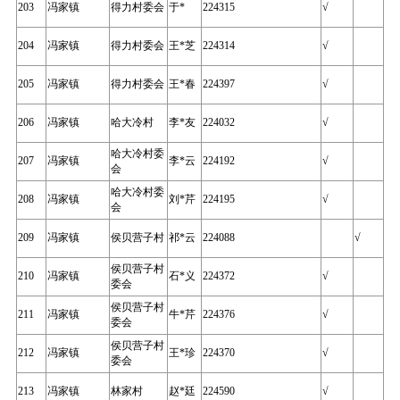
203
冯家镇
得力村委会
于*
224315
√
204
冯家镇
得力村委会
王*芝
224314
√
205
冯家镇
得力村委会
王*春
224397
√
206
冯家镇
哈大冷村
李*友
224032
√
哈大冷村委
207
冯家镇
李*云
224192
√
会
哈大冷村委
208
冯家镇
刘*芹
224195
√
会
209
冯家镇
侯贝营子村
祁*云
224088
√
侯贝营子村
210
冯家镇
石*义
224372
√
委会
侯贝营子村
211
冯家镇
牛*芹
224376
√
委会
侯贝营子村
212
冯家镇
王*珍
224370
√
委会
213
冯家镇
林家村
赵*廷
224590
√