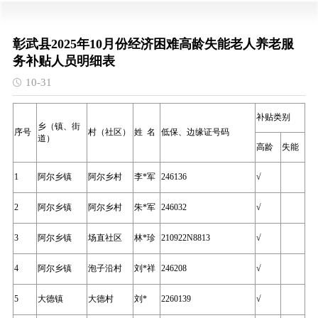
彰武县2025年10月份经济困难高龄失能老人养老服
务补贴人员明细表
10-31
补贴类别
乡（镇、街
序号
村（社区）
姓
名
低保、边缘证号码
道）
高龄
失能
1
阿尔乡镇
阿尔乡村
李*军
246136
√
2
阿尔乡镇
阿尔乡村
朱*军
246032
√
3
阿尔乡镇
场直社区
林*珍
210922N8813
√
4
阿尔乡镇
泡子沿村
刘*祥
246208
√
5
大德镇
大德村
刘*
2260139
√