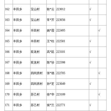
162
丰田乡
宝山村
耿*云
223012
√
163
丰田乡
宝山村
常*芹
223056
√
164
丰田乡
丰田村
姚*霞
222495
√
165
丰田乡
丰田村
王*柱
222501
√
166
丰田乡
双龙村
高*廷
223101
√
167
丰田乡
双龙村
陈*珍
222398
√
168
丰田乡
四间房村
张*德
222705
√
169
丰田乡
四间房村
孙*芝
223049
√
170
丰田乡
苏己村
徐*华
223109
√
171
丰田乡
苏己村
侯*兰
222771
√