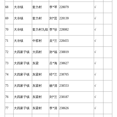
68
大冷镇
套力村
李*琴
228079
√
69
大冷镇
套力村
刘*芸
228139
√
70
大冷镇
套力村九组
李*珍
228082
√
71
大冷镇
中窑村
吴*兰
228455
√
72
大四家子镇
大四村
孙*福
238819
√
73
大四家子镇
东梁
吕*海
238627
√
74
大四家子镇
东梁村
经*兰
238705
√
75
大四家子镇
东梁村
杨*清
238553
√
76
大四家子镇
东梁村
刘*兰
238187
√
77
大四家子镇
东梁村
李*清
238626
√