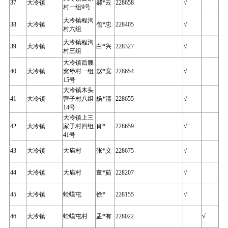
37
大冷镇
郝*云
228658
√
村一组9号
大冷镇程沟
38
大冷镇
包*忠
228405
√
村六组
大冷镇程沟
39
大冷镇
白*兴
228327
√
村三组
大冷镇后腰
40
大冷镇
窝堡村一组
赵*宽
228654
√
15号
大冷镇木头
41
大冷镇
营子村八组
杨*清
228655
√
14号
大冷镇上三
42
大冷镇
家子村四组
肖*
228659
√
41号
43
大冷镇
大庙村
张*义
228675
√
44
大冷镇
大庙村
董*茹
228207
√
45
大冷镇
蛤蟆屯
徐*
228155
√
46
大冷镇
蛤蟆屯村
孟*有
228022
√