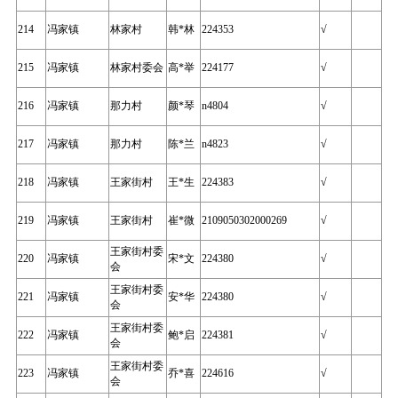
214
冯家镇
林家村
韩*林
224353
√
215
冯家镇
林家村委会
高*举
224177
√
216
冯家镇
那力村
颜*琴
n4804
√
217
冯家镇
那力村
陈*兰
n4823
√
218
冯家镇
王家街村
王*生
224383
√
219
冯家镇
王家街村
崔*微
2109050302000269
√
王家街村委
220
冯家镇
宋*文
224380
√
会
王家街村委
221
冯家镇
安*华
224380
√
会
王家街村委
222
冯家镇
鲍*启
224381
√
会
王家街村委
223
冯家镇
乔*喜
224616
√
会