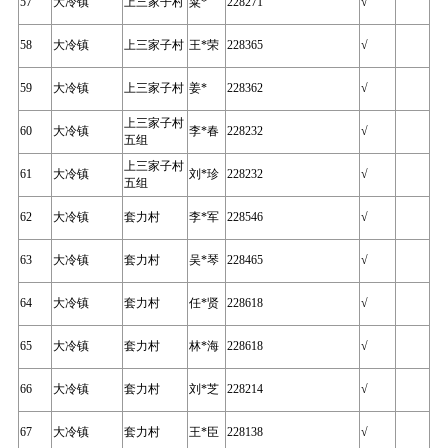
57
大冷镇
上三家子村
粱*
228271
√
58
大冷镇
上三家子村
王*荣
228365
√
59
大冷镇
上三家子村
姜*
228362
√
上三家子村
60
大冷镇
李*春
228232
√
五组
上三家子村
61
大冷镇
刘*珍
228232
√
五组
62
大冷镇
套力村
李*军
228546
√
63
大冷镇
套力村
吴*琴
228465
√
64
大冷镇
套力村
任*贤
228618
√
65
大冷镇
套力村
林*海
228618
√
66
大冷镇
套力村
刘*芝
228214
√
67
大冷镇
套力村
王*臣
228138
√