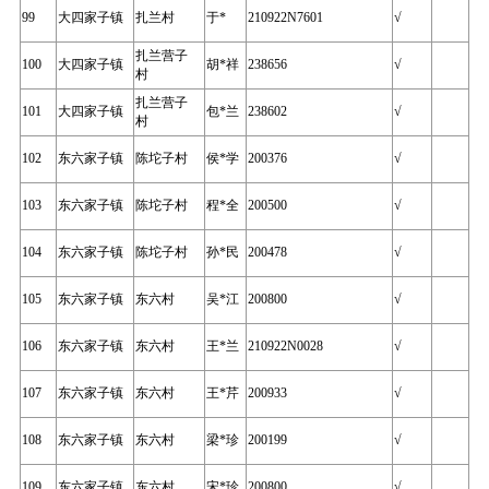
99
大四家子镇
扎兰村
于*
210922N7601
√
扎兰营子
100
大四家子镇
胡*祥
238656
√
村
扎兰营子
101
大四家子镇
包*兰
238602
√
村
102
东六家子镇
陈坨子村
侯*学
200376
√
103
东六家子镇
陈坨子村
程*全
200500
√
104
东六家子镇
陈坨子村
孙*民
200478
√
105
东六家子镇
东六村
吴*江
200800
√
106
东六家子镇
东六村
王*兰
210922N0028
√
107
东六家子镇
东六村
王*芹
200933
√
108
东六家子镇
东六村
梁*珍
200199
√
109
东六家子镇
东六村
宋*珍
200800
√