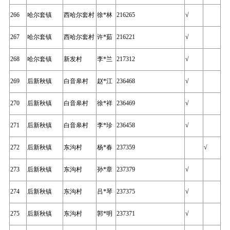
266
哈尔套镇
西哈尔套村
徐*林
216265
√
267
哈尔套镇
西哈尔套村
许*茹
216221
√
268
哈尔套镇
新发村
李*兰
217312
√
269
后新秋镇
白音皋村
赵*江
236468
√
270
后新秋镇
白音皋村
徐*祥
236469
√
271
后新秋镇
白音皋村
李*珍
236458
√
272
后新秋镇
东沟村
杨*春
237359
√
273
后新秋镇
东沟村
孙*章
237379
√
274
后新秋镇
东沟村
吕*琴
237375
√
275
后新秋镇
东沟村
郭*明
237371
√