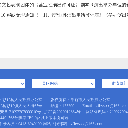
文艺表演团体的《营业性演出许可证》副本.8.演出举办单位的营
0.容缺受理通知书。11.《营业性演出申请登记表》《举办演
：彰武县人民政府办公室 版权所有：阜新市人民政府办公室
县彰武镇人民大街65号 邮编：123200 Email：zfbwzxx@163.com
备 21092202000010号
辽ICP备2020012834号
网站标识码：210922004
440*768分辨率 IE9.0及以上版本浏览器
热线：0418-6940100 网站举报邮箱：zfbwzxx@163.com