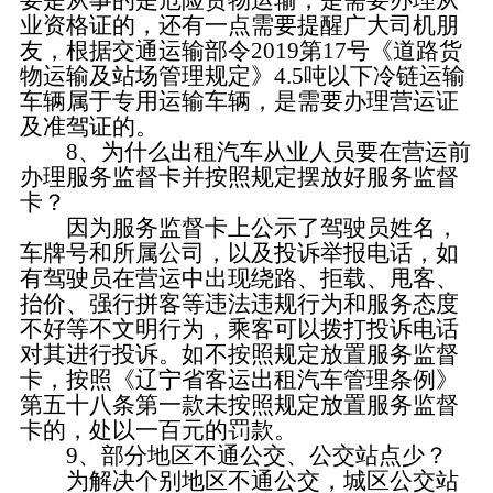
要是从事的是危险货物运输，是需要办理从
业资格证的，还有一点需要提醒广大司机朋
友，根据交通运输部令2019第17号《道路货
物运输及站场管理规定》4.5吨以下冷链运输
车辆属于专用运输车辆，是需要办理营运证
及准驾证的。
8、为什么出租汽车从业人员要在营运前
办理服务监督卡并按照规定摆放好服务监督
卡？
因为服务监督卡上公示了驾驶员姓名，
车牌号和所属公司，以及投诉举报电话，如
有驾驶员在营运中出现绕路、拒载、甩客、
抬价、强行拼客等违法违规行为和服务态度
不好等不文明行为，乘客可以拨打投诉电话
对其进行投诉。如不按照规定放置服务监督
卡，按照《辽宁省客运出租汽车管理条例》
第五十八条第一款未按照规定放置服务监督
卡的，处以一百元的罚款。
9、
部分地区不通公交、公交站点少？
为解决个别地区不通公交，城区公交站